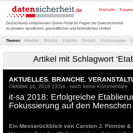
Startseite
Koopera
Deutschlands umfassendes Online-Portal für Fragen der Datensicherheit
im privaten, beruflichen, geschäftlichen und behördlichen Umfeld
Themen:
Aktuelles
Branche
Experten
Portraits
Positionspapier
P
Artikel mit Schlagwort ‘Eta
AKTUELLES
,
BRANCHE
,
VERANSTALT
Oktober 16, 2018 23:54 -
noch keine Kommentare
it-sa 2018: Erfolgreiche Etablier
Fokussierung auf den Menschen
Ein Messerückblick von Carsten J. Pinnow & 