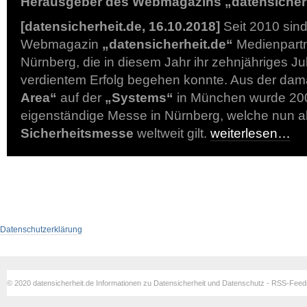
Herausgeber des Webmagazins „datensicherh
[datensicherheit.de, 16.10.2018]
Seit 2010 sind
Webmagazin
„datensicherheit.de“
Medienpartne
Nürnberg, die in diesem Jahr ihr zehnjähriges Ju
verdientem Erfolg begehen konnte. Aus der dam
Area“
auf der
„Systems“
in München wurde 20
eigenständige Messe in Nürnberg, welche nun al
Sicherheitsmesse
weltweit gilt.
weiterlesen…
Datenschutzerklärung
© 2020 datensicherheit.de Informationen zu Datensicherheit und Datenschutz - RSS-Fee