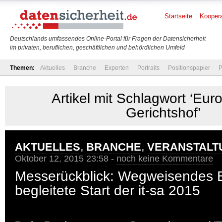
Startseite
Koopera
Deutschlands umfassendes Online-Portal für Fragen der Datensicherheit
im privaten, beruflichen, geschäftlichen und behördlichen Umfeld
Themen:
Aktuelles
Branche
Experten
Portraits
Positionspapier
P
Artikel mit Schlagwort ‘Eur
Gerichtshof’
AKTUELLES
,
BRANCHE
,
VERANSTALT
Oktober 12, 2015 23:58 -
noch keine Kommentare
Messerückblick: Wegweisendes 
begleitete Start der it-sa 2015