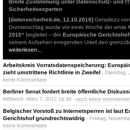
Breite Zustimmung unter Datenschutz- und IT
Sicherheitsexperten
[datensicherheit.de, 12.10.2015]
Geradezu von
Donnerschlag wurde vor einer Woche der erste
2015“
begleitet – der
Europäische Gerichtshof
seinem Aufsehen erregenden Urteil den grenzüb
weiterlesen…
Arbeitskreis Vorratsdatenspeicherung: Europäi
zieht umstrittene Richtlinie in Zweifel
- Dienstag, 
keine Kommentare
Berliner Senat fordert breite öffentliche Disku
Mittwoch, März 7, 2012 18:35 -
noch keine Kommentar
Belgischer Vorstoß zu Internetsperren ist laut
Gerichtshof grundrechtswidrig
- Freitag, Novembe
keine Kommentare