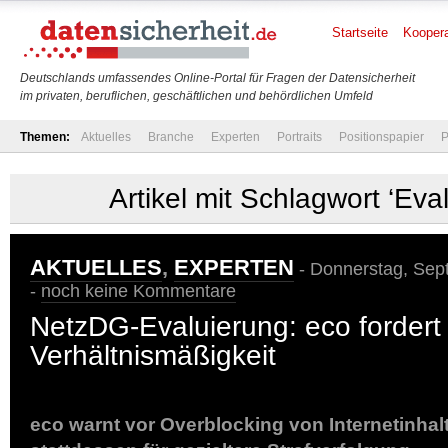
Startseite
Koopera
Deutschlands umfassendes Online-Portal für Fragen der Datensicherheit
im privaten, beruflichen, geschäftlichen und behördlichen Umfeld
Themen:
Aktuelles
Branche
Experten
Portraits
Positionspapier
P
Artikel mit Schlagwort ‘Eva
AKTUELLES
,
EXPERTEN
- Donnerstag, Sep
-
noch keine Kommentare
NetzDG-Evaluierung: eco fordert
Verhältnismäßigkeit
eco warnt vor Overblocking von Internetinhal