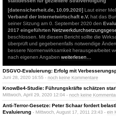
stattdessen für gezieltere Strafverfolgung
[datensicherheit.de, 10.09.2020]
Laut einer Me
Verband der Internetwirtschaft e.V.
hat das Bun
seiner Sitzung am 0. September 2020 den
Evalu
2017 eingeführten
Netzwerkdurchsetzungsges
beschlossen. Mit diesem Bericht sollte die Wirk
überprüft und gegebenenfalls notwendige Änder
bessere Normenwirksamkeit herausgearbeitet we
nach eigenen Angaben
weiterlesen…
DSGVO-Evaluierung: Erfolg mit Verbesserungsp
Juni 28, 2020 16:55 -
noch keine Kommentare
KnowBe4-Studie: Führungskräfte schätzen stark
Mittwoch, April 29, 2020 12:04 -
noch keine Kommenta
Anti-Terror-Gesetze: Peter Schaar fordert bela
Evaluierung
- Mittwoch, August 17, 2011 23:43 -
ein