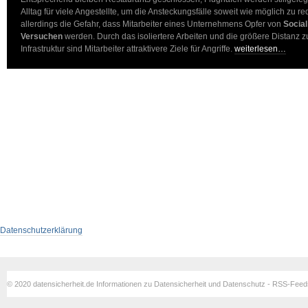
Alltag für viele Angestellte, um die Ansteckungsfälle soweit wie möglich zu r
allerdings die Gefahr, dass Mitarbeiter eines Unternehmens Opfer von
Social
Versuchen
werden. Durch das isoliertere Arbeiten und die größere Distanz 
Infrastruktur sind Mitarbeiter attraktivere Ziele für Angriffe.
weiterlesen…
Datenschutzerklärung
© 2020 datensicherheit.de Informationen zu Datensicherheit und Datenschutz - RSS-Fee