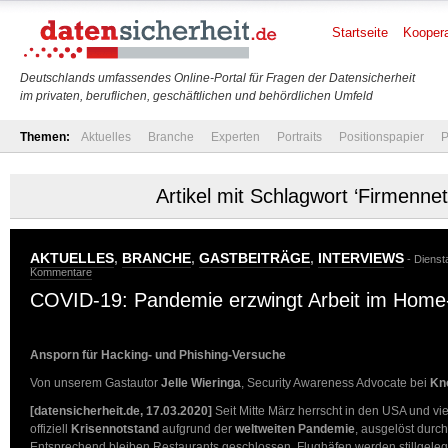
Startseite
Koopera
Deutschlands umfassendes Online-Portal für Fragen der Datensicherheit
im privaten, beruflichen, geschäftlichen und behördlichen Umfeld
Themen:
Aktuelles
Branche
Experten
Portraits
Positionspapier
P
Artikel mit Schlagwort ‘Firmenne
AKTUELLES
,
BRANCHE
,
GASTBEITRÄGE
,
INTERVIEWS
- Dienst
Kommentare
COVID-19: Pandemie erzwingt Arbeit im Home-
Ansporn für Hacking- und Phishing-Versuche
Von unserem Gastautor
Jelle Wieringa
, Security Awareness Advocate bei
Kn
[datensicherheit.de, 17.03.2020]
Seit Mitte März herrscht in den USA und vi
offiziell
Krisennotstand
aufgrund der
weltweiten Pandemie
, ausgelöst durc
Entsprechend bleiben Restaurants geschlossen, Flughäfen werden stillgele