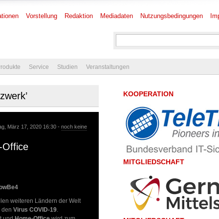
tionen
Vorstellung
Redaktion
Mediadaten
Nutzungsbedingungen
Im
rodukte
Service
Studien
Veranstaltungen
KOOPERATION
tzwerk’
ag, März 17, 2020 16:30 -
noch keine
Office
MITGLIEDSCHAFT
owBe4
elen weiteren Ländern der Welt
h den
Virus COVID-19
.
gt und
Home-Office
wird zum