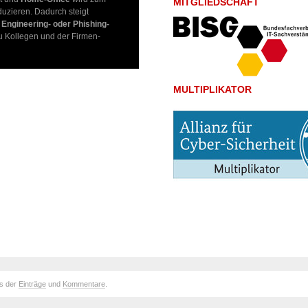
MITGLIEDSCHAFT
eduzieren. Dadurch steigt
 Engineering- oder Phishing-
zu Kollegen und der Firmen-
MULTIPLIKATOR
ds der
Einträge
und
Kommentare
.