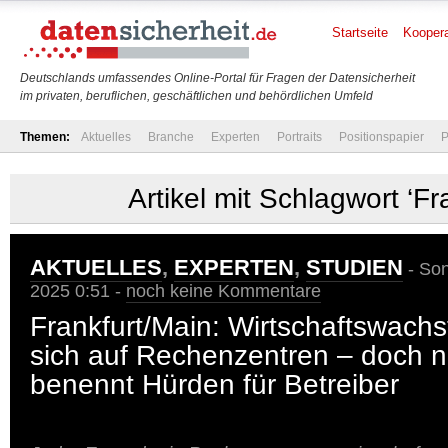
Startseite
Koopera
Deutschlands umfassendes Online-Portal für Fragen der Datensicherheit
im privaten, beruflichen, geschäftlichen und behördlichen Umfeld
Themen:
Aktuelles
Branche
Experten
Portraits
Positionspapier
P
Artikel mit Schlagwort ‘Fr
AKTUELLES
,
EXPERTEN
,
STUDIEN
- Son
2025 0:51 -
noch keine Kommentare
Frankfurt/Main: Wirtschaftswach
sich auf Rechenzentren – doch 
benennt Hürden für Betreiber