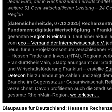
Jeder Euro, der in Rechenzentren erwirtschaftet w
weitere 51 Cent wirtschaftlicher Leistung – 24 Ce
Region
[datensicherheit.de, 07.12.2025]
Rechenzentr
Fundament digitaler Wertschöpfung
in
Frankf
gesamten
Region RheinMain
. Laut einer aktuel
vom
eco – Verband der Internetwirtschaft e.V.
jed
neue, für ein Projektkonsortium verschiedener P
– Hessen Trade and Invest (HTAI), Regionalver
FrankfurtRheinMain, Stadtplanungsamt der Stadt
und Wirtschaftsförderung Frankfurt – erstellte
St
Detecon
hierzu eindeutige Zahlen und zeigt dem
Branche im Gegensatz zur Gesamtwirtschaft
Re
verzeichnet. Davon profitierten auch die Stadt se
gesamte RheinMain-Region.
weiterlesen…
Blaupause für Deutschland: Hessens Rechenzen