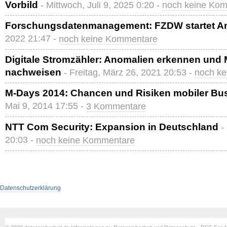
Vorbild
- Mittwoch, Juli 9, 2025 0:20 -
noch keine Ko
Forschungsdatenmanagement: FZDW startet A
2022 21:47 -
noch keine Kommentare
Digitale Stromzähler: Anomalien erkennen und 
nachweisen
- Freitag, März 26, 2021 20:53 -
noch k
M-Days 2014: Chancen und Risiken mobiler Bu
Mai 9, 2014 17:55 -
3 Kommentare
NTT Com Security: Expansion in Deutschland
-
20:03 -
noch keine Kommentare
Datenschutzerklärung