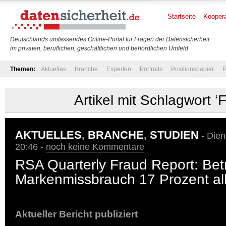
Startseite
Koopera
Deutschlands umfassendes Online-Portal für Fragen der Datensicherheit
im privaten, beruflichen, geschäftlichen und behördlichen Umfeld
Themen:
Aktuelles
Branche
Experten
Portraits
Positionspapier
P
Artikel mit Schlagwort ‘
AKTUELLES
,
BRANCHE
,
STUDIEN
- Dien
20:46 -
noch keine Kommentare
RSA Quarterly Fraud Report: Bet
Markenmissbrauch 17 Prozent alle
Aktueller Bericht publiziert