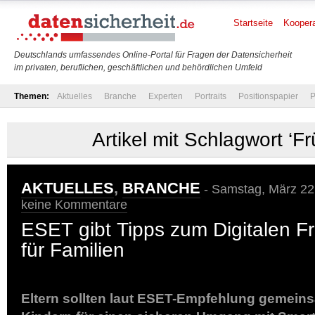
Startseite
Koopera
Deutschlands umfassendes Online-Portal für Fragen der Datensicherheit
im privaten, beruflichen, geschäftlichen und behördlichen Umfeld
Themen:
Aktuelles
Branche
Experten
Portraits
Positionspapier
P
Artikel mit Schlagwort ‘Fr
AKTUELLES
,
BRANCHE
- Samstag, März 22
keine Kommentare
ESET gibt Tipps zum Digitalen F
für Familien
Eltern sollten laut ESET-Empfehlung gemeins