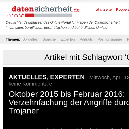
Startseite
Koopera
Deutschlands umfassendes Online-Portal für Fragen der Datensicherheit
im privaten, beruflichen, geschäftlichen und behördlichen Umfeld
Themen:
Aktuelles
Branche
Experten
Portraits
Positionspapier
P
Artikel mit Schlagwort 
AKTUELLES
,
EXPERTEN
- Mittwoch, April 1
keine Kommentare
Oktober 2015 bis Februar 2016:
Verzehnfachung der Angriffe dur
Trojaner