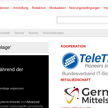
tionen
Vorstellung
Redaktion
Mediadaten
Nutzungsbedingungen
Im
rodukte
Service
Studien
Veranstaltungen
KOOPERATION
nlage’
während der
MITGLIEDSCHAFT
hrenlage anpassen
yberkriminelle
und
Advanced
ezielte Cyberangriffe auf kritische