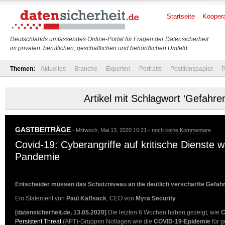
Startseite
Koopera
Deutschlands umfassendes Online-Portal für Fragen der Datensicherheit
im privaten, beruflichen, geschäftlichen und behördlichen Umfeld
Themen:
Aktuelles
Branche
Experten
Portraits
Positionspapier
P
Artikel mit Schlagwort ‘Gefahre
GASTBEITRÄGE
- Mittwoch, Mai 13, 2020 10:21 -
noch keine Kommentare
Covid-19: Cyberangriffe auf kritische Dienste 
Pandemie
Entscheider müssen das Schutzniveau an die deutlich verschärfte Gefa
Ein Statement von
Paul Kaffsack
, CEO von
Myra Security
[datensicherheit.de, 13.05.2020]
Die letzten 6 Wochen haben gezeigt, wie
C
Persistent Threat
(APT)-Gruppen Notlagen wie die
COVID-19-Epidemie
für g