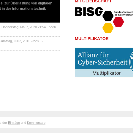
MITGLIEDSCHAFT
llel zur Überlastung von
digitalen
 in der Informationstechnik
- Donnerstag, Mai 7, 2020 21:54 -
noch
MULTIPLIKATOR
Samstag, Juli 2, 2011 23:28 -
2
ds der
Einträge
und
Kommentare
.