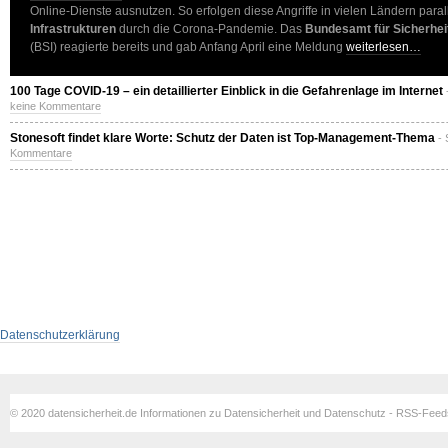
Online-Dienste ausnutzen. So erfolgen diese Angriffe in vielen Ländern para
Infrastrukturen
durch die Corona-Pandemie. Das
Bundesamt für Sicherheit
(BSI) reagierte bereits und gab Anfang April eine Meldung
weiterlesen…
100 Tage COVID-19 – ein detaillierter Einblick in die Gefahrenlage im Internet
keine Kommentare
Stonesoft findet klare Worte: Schutz der Daten ist Top-Management-Thema
- 
Kommentare
Datenschutzerklärung
© 2020 datensicherheit.de Informationen zu Datensicherheit und Datenschutz - RSS-Fee