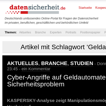
Startseite
Koopera
Deutschlands umfassendes Online-Portal für Fragen der Datensicherheit
im privaten, beruflichen, geschäftlichen und behördlichen Umfeld
Themen:
Aktuelles
Branche
Experten
Portraits
Positionspapier
P
Artikel mit Schlagwort ‘Geld
AKTUELLES
,
BRANCHE
,
STUDIEN
- Donn
23:45 -
ein Kommentar
Cyber-Angriffe auf Geldautomate
Sicherheitsproblem
KASPERSKY-Analyse zeigt Manipulationsmög