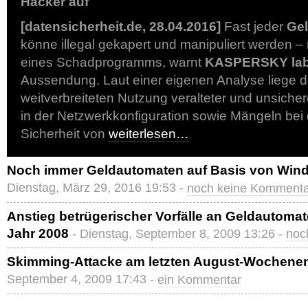
Hacker auf
[datensicherheit.de, 28.04.2016]
Fast jeder
Ge
könne illegal gekapert und manipuliert werden – 
eines Schadprogramms, warnt
KASPERSKY la
Aussendung. Laut einer eigenen Analyse liege d
weitverbreiteten Nutzung veralteter und unsicher
in der Netzwerkkonfiguration sowie Mängeln bei
Sicherheit von
weiterlesen…
Noch immer Geldautomaten auf Basis von Wind
Dienstag, März 29, 2016 19:53 -
noch keine Komment
Anstieg betrügerischer Vorfälle an Geldautoma
Jahr 2008
- Dienstag, September 8, 2009 13:26 -
noc
Skimming-Attacke am letzten August-Wochenen
September 4, 2009 17:43 -
ein Kommentar