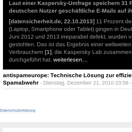
Laut einer Kaspersky-Umfrage speichern 31 P
deutschen Nutzer geschäftliche E-Mails auf i
[datensicherheit.de, 22.10.2013]
11 Prozent de
(Laptop, Smartphone oder Tablet) gingen in De
Juni 2012 und 2013 irreparabel defekt, wurden v
gestohlen. Das ist das Ergebnis einer weltweite
Verbrauchern
[1]
, die Kaspersky Lab zusammen m
durchgeführt hat.
weiterlesen…
antispameurope: Technische Lösung zur effizie
Spamabwehr
- Dienstag, Dezember 21, 2010 23:58 
Datenschutzerklärung