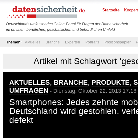
Startseite
Koopera
Deutschlands umfassendes Online-Portal für Fragen der Datensicherheit
im privaten, beruflichen, geschäftlichen und behördlichen Umfeld
Themen:
Aktuelles
Branche
Experten
Portraits
Positionspapier
P
Artikel mit Schlagwort ‘gesc
AKTUELLES
,
BRANCHE
,
PRODUKTE
,
S
UMFRAGEN
- Dienstag, Oktober 22, 2013 17:18
Smartphones: Jedes zehnte mobi
Deutschland wird gestohlen, verl
defekt