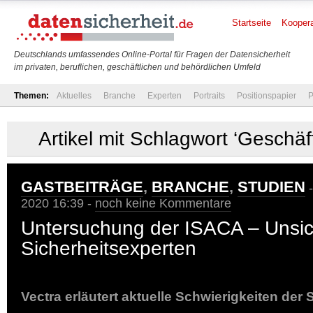
Startseite
Koopera
Deutschlands umfassendes Online-Portal für Fragen der Datensicherheit
im privaten, beruflichen, geschäftlichen und behördlichen Umfeld
Themen:
Aktuelles
Branche
Experten
Portraits
Positionspapier
P
Artikel mit Schlagwort ‘Geschäft
GASTBEITRÄGE
,
BRANCHE
,
STUDIEN
-
2020 16:39 -
noch keine Kommentare
Untersuchung der ISACA – Unsi
Sicherheitsexperten
Vectra erläutert aktuelle Schwierigkeiten der 