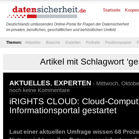
Startseite
Koopera
Deutschlands umfassendes Online-Portal für Fragen der Datensicherheit
im privaten, beruflichen, geschäftlichen und behördlichen Umfeld
Themen:
Aktuelles
Branche
Experten
Portraits
Positionspapier
P
Artikel mit Schlagwort ‘ge
AKTUELLES
,
EXPERTEN
- Mittwoch, Oktobe
noch keine Kommentare
iRIGHTS CLOUD: Cloud-Comput
Informationsportal gestartet
Laut einer aktuellen Umfrage wissen 68 Prozen