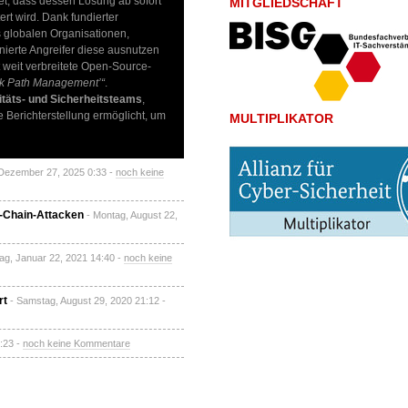
t, dass dessen Lösung ab sofort
MITGLIEDSCHAFT
ert wird. Dank fundierter
 globalen Organisationen,
inierte Angreifer diese ausnutzen
 weit verbreitete Open-Source-
tack Path Management’“
.
itäts- und Sicherheitsteams
,
 Berichterstellung ermöglicht, um
MULTIPLIKATOR
Dezember 27, 2025 0:33 -
noch keine
y-Chain-Attacken
- Montag, August 22,
tag, Januar 22, 2021 14:40 -
noch keine
rt
- Samstag, August 29, 2020 21:12 -
3:23 -
noch keine Kommentare