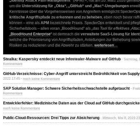
„Identity Attack Path Management“
(APM) –, hat am 20. März 2026 gemelde
um die
Unterstützung für „Okta“, „GitHub“ und „Mac“-Umgebungen
erweit
Kenntnisse über die Vorgehensweisen von Angreifern ermöglicht SpecterOps
kritische Angriffspfade zu erkennen und zu beheben
, eben noch bevor raff
können – eine als
APM
bezeichnete Praxis. SpecterOps entwickelt und pflegt
Sicherheitstools – allen voran „BloodHound“ als
„das Tool für effektives ,At
„BloodHound Enterprise“
ist demnach die
verwaltete SaaS-Lösung für Ident
welche die Priorisierung von Angriffspfaden, Anleitungen zur Behebung sowie
Risiken zu reduzieren und die Abwehr zu stärken.
weiterlesen…
Stealka: Kaspersky entdeckt neue Infostealer-Malware auf GitHub
- Samstag, 
Kommentare
GitHub-Verzeichnisse: Cyber-Angriff unterstreicht Bedrohlichkeit von Suppl
2022 17:45 -
noch keine Kommentare
SAP Solution Manager: Schwere Sicherheitsschwachstelle aufgetaucht
- Frei
Kommentare
Entwicklerfehler: Medizinische Daten aus der Cloud auf GitHub durchgesicke
noch keine Kommentare
Public-Cloud-Ressourcen: Drei Tipps zur Absicherung
- Mittwoch, Mai 8, 2019 2