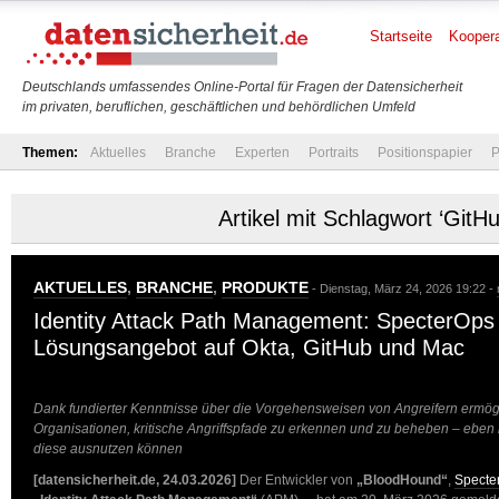
Startseite
Koopera
Deutschlands umfassendes Online-Portal für Fragen der Datensicherheit
im privaten, beruflichen, geschäftlichen und behördlichen Umfeld
Themen:
Aktuelles
Branche
Experten
Portraits
Positionspapier
P
Artikel mit Schlagwort ‘GitHu
AKTUELLES
,
BRANCHE
,
PRODUKTE
- Dienstag, März 24, 2026 19:22 -
Identity Attack Path Management: SpecterOps 
Lösungsangebot auf Okta, GitHub und Mac
Dank fundierter Kenntnisse über die Vorgehensweisen von Angreifern ermög
Organisationen, kritische Angriffspfade zu erkennen und zu beheben – eben n
diese ausnutzen können
[datensicherheit.de, 24.03.2026]
Der Entwickler von
„BloodHound“
,
Specte