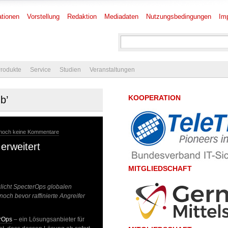
tionen
Vorstellung
Redaktion
Mediadaten
Nutzungsbedingungen
Im
rodukte
Service
Studien
Veranstaltungen
KOOPERATION
b’
noch keine Kommentare
erweitert
MITGLIEDSCHAFT
licht SpecterOps globalen
och bevor raffinierte Angreifer
rOps
– ein Lösungsanbieter für