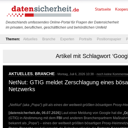
Startseite
Koopera
Deutschlands umfassendes Online-Portal für Fragen der Datensicherheit
im privaten, beruflichen, geschäftlichen und behördlichen Umfeld
Themen:
Aktuelles
Branche
Experten
Portraits
Positionspapier
P
Artikel mit Schlagwort ‘Googl
AKTUELLES
,
BRANCHE
- Montag, Juli 6, 2026 10:38 -
noch keine Kommenta
NetNut: GTIG meldet Zerschlagung eines bösar
Netzwerks
„NetNut“ (aka „Popa“) gilt als eines der weltweit größten bösartigen Proxy-
[datensicherheit.de, 06.07.2026]
Laut einer Meldung von Google hat die
„Go
(GTIG) in Abstimmung mit dem
FBI
und anderen Branchenpartnern Maßnahme
bekannt als „Popa“) – eines der weltweit größten bösartigen Proxy-Heimnetz