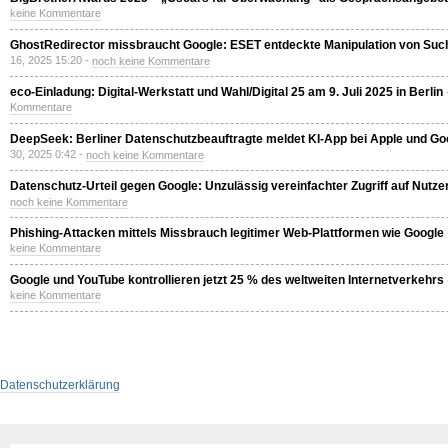
keine Kommentare
GhostRedirector missbraucht Google: ESET entdeckte Manipulation von Su
16, 2025 15:20 -
noch keine Kommentare
eco-Einladung: Digital-Werkstatt und Wahl/Digital 25 am 9. Juli 2025 in Berlin
Kommentare
DeepSeek: Berliner Datenschutzbeauftragte meldet KI-App bei Apple und Goo
30, 2025 0:42 -
noch keine Kommentare
Datenschutz-Urteil gegen Google: Unzulässig vereinfachter Zugriff auf Nutze
noch keine Kommentare
Phishing-Attacken mittels Missbrauch legitimer Web-Plattformen wie Google
keine Kommentare
Google und YouTube kontrollieren jetzt 25 % des weltweiten Internetverkehrs
keine Kommentare
Datenschutzerklärung