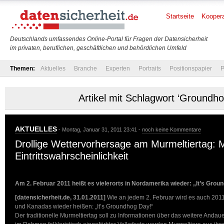
Startseite
Koopera
Deutschlands umfassendes Online-Portal für Fragen der Datensicherheit
im privaten, beruflichen, geschäftlichen und behördlichen Umfeld
Themen:
Aktuelles
Branche
Experten
Portraits
Positionspapier
P
Artikel mit Schlagwort ‘Groundh
AKTUELLES
- Montag, Januar 31, 2011 23:41 -
noch keine Kommentare
Drollige Wettervorhersage am Murmeltiertag: 
Eintrittswahrscheinlichkeit
Am 2. Februar 2011 heißt es vielerorts in Nordamerika wieder: „It’s Grou
[datensicherheit.de, 31.01.2011]
Wie an jedem 2. Februar wird es auch 201
und Kanadas wieder heißen: „It’s Groundhog Day!“
Der traditionelle Murmeltiertag soll zu Informationen über das weitere Andaue