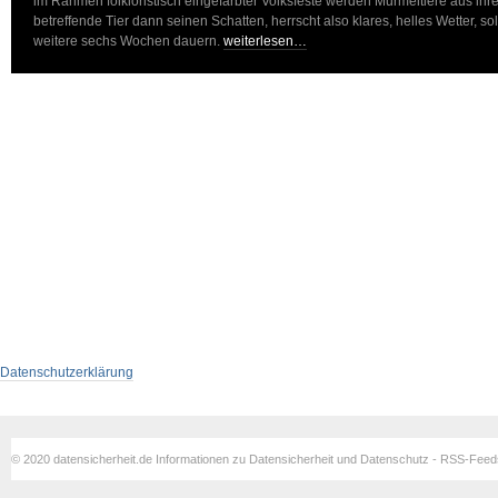
im Rahmen folkloristisch eingefärbter Volksfeste werden Murmeltiere aus ihr
betreffende Tier dann seinen Schatten, herrscht also klares, helles Wetter, so
weitere sechs Wochen dauern.
weiterlesen…
Datenschutzerklärung
© 2020 datensicherheit.de Informationen zu Datensicherheit und Datenschutz - RSS-Fee