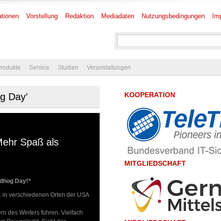
tionen
Vorstellung
Redaktion
Mediadaten
Nutzungsbedingungen
Im
rodukte
Service
Studien
Veranstaltungen
KOOPERATION
og Day’
Mehr Spaß als
MITGLIEDSCHAFT
ndhog Day!“
1 in verschiedenen Orten der USA
rn des Winters führen. Vielfach