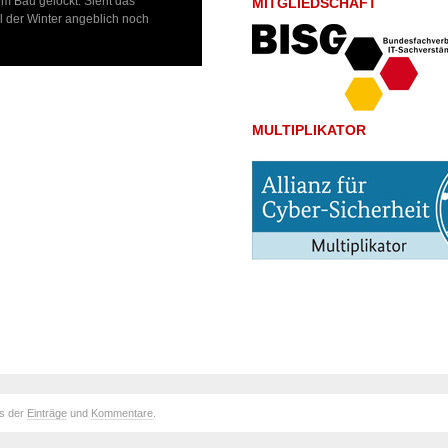
em Bau gelockt. Sieht das
MITGLIEDSCHAFT
ll der Winter angeblich noch
MULTIPLIKATOR
ds der
Einträge
und
Kommentare
.