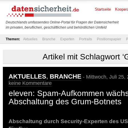
Startseite
Koopera
Deutschlands umfassendes Online-Portal für Fragen der Datensicherheit
im privaten, beruflichen, geschäftlichen und behördlichen Umfeld
Themen:
Aktuelles
Branche
Experten
Portraits
Positionspapier
P
Artikel mit Schlagwort 
AKTUELLES
,
BRANCHE
- Mittwoch, Juli 25,
keine Kommentare
eleven: Spam-Aufkommen wächst
Abschaltung des Grum-Botnets
Abschaltung durch Security-Experten des U