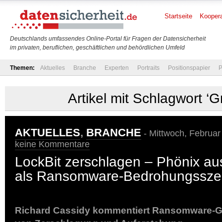
Startseite
Koopera
Deutschlands umfassendes Online-Portal für Fragen der Datensicherheit
im privaten, beruflichen, geschäftlichen und behördlichen Umfeld
Themen:
Aktuelles
Branche
Experten
Portraits
Positionspapier
P
Artikel mit Schlagwort ‘
AKTUELLES
,
BRANCHE
- Mittwoch, Februar
keine Kommentare
LockBit zerschlagen – Phönix au
als Ransomware-Bedrohungssze
Richard Cassidy kommentiert Ransomware-G