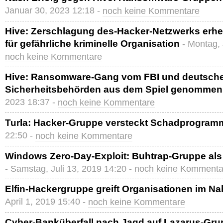
Januar 30, 2023 12:18 -
noch keine Kommentare
Hive: Zerschlagung des-Hacker-Netzwerks erhe
für gefährliche kriminelle Organisation
- Montag,
noch keine Kommentare
Hive: Ransomware-Gang vom FBI und deutsch
Sicherheitsbehörden aus dem Spiel genommen
2023 18:37 -
noch keine Kommentare
Turla: Hacker-Gruppe versteckt Schadprogram
22:50 -
noch keine Kommentare
Windows Zero-Day-Exploit: Buhtrap-Gruppe als An
- Samstag, Juli 13, 2019 14:20 -
noch keine Kommenta
Elfin-Hackergruppe greift Organisationen im N
April 1, 2019 15:40 -
noch keine Kommentare
Cyber-Banküberfall nach Jagd auf Lazarus-Gru