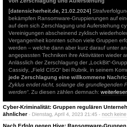
von Zerschlagung und Auferstehung
[datensicherheit.de, 21.02.2024]
Strafverfolgu
bekämpfen Ransomware-Gruppierungen auf eine
auf dem sich Zerschlagung und Auferstehung cyb
Vereinigungen abscheinend zyklisch wiederholen
Vergangenheit konnten schon viele Gruppen erf
werden – welche dann aber kurz darauf unter 
angepassten Techniken ihre Aktivitäten wieder
Anlässlich der Zerschlagung der „LockBit“-Grupp
Cassidy, „Field CISO“ bei Rubrik, in seinem Ko
jede Zerschlagung eine willkommene Nachric
Zyklus endet nicht, solange die grundlegenden P
werden“
. Zu diesen zählen demnach:
weiterles
Cyber-Kriminalität: Gruppen regulären Unter
ähnlicher
- Dienstag, April 4, 2023 21:45 -
noch kein
Nach Erfolg gegen Hive: Ransomware-Gruppen 