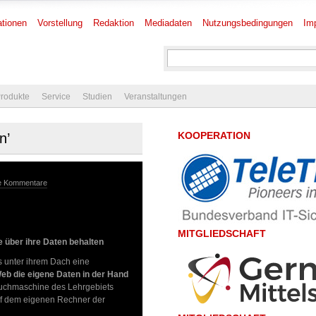
tionen
Vorstellung
Redaktion
Mediadaten
Nutzungsbedingungen
Im
rodukte
Service
Studien
Veranstaltungen
KOOPERATION
n’
e Kommentare
MITGLIEDSCHAFT
e über ihre Daten behalten
s unter ihrem Dach eine
eb die eigene Daten in der Hand
chmaschine des Lehrgebiets
uf dem eigenen Rechner der