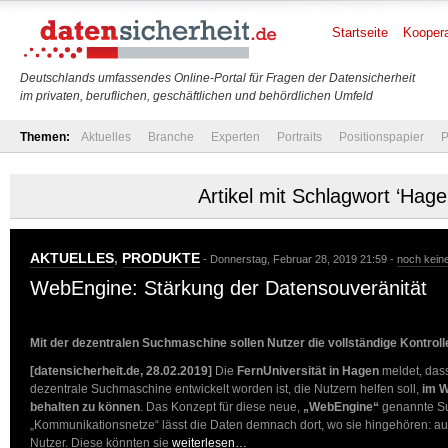
Startseite
Koopera
Deutschlands umfassendes Online-Portal für Fragen der Datensicherheit
im privaten, beruflichen, geschäftlichen und behördlichen Umfeld
Themen:
Aktuelles
Branche
Experten
Portraits
Positionspapier
P
Artikel mit Schlagwort ‘Hage
AKTUELLES
,
PRODUKTE
- Donnerstag, Februar 28, 2019 21:59 -
noch kein
WebEngine: Stärkung der Datensouveränität
Mit der dezentralen Suchmaschine sollen Nutzer die vollständige Kontroll
[datensicherheit.de, 28.02.2019]
Die
FernUniversität in Hagen
meldet, das
dezentrale Suchmaschine entwickelt worden ist, die Nutzern helfen soll,
im W
behalten zu können
. Das Konzept für diese neue,
„WebEngine“
genannte Su
„Kommunikationsnetze“ lässt die Daten demnach dort, wo sie hingehören: a
Nutzer. Diese könnten sie
weiterlesen…