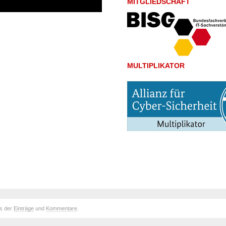
MITGLIEDSCHAFT
MULTIPLIKATOR
ds der
Einträge
und
Kommentare
.