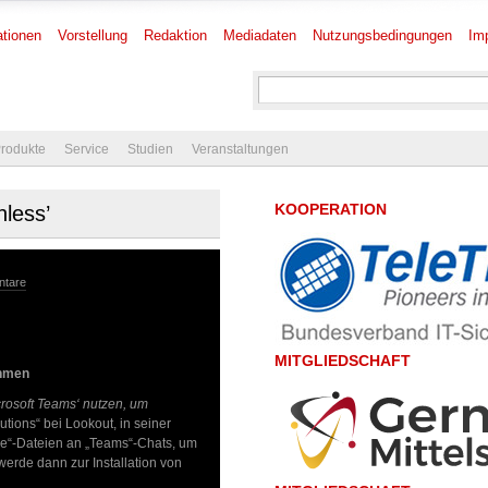
tionen
Vorstellung
Redaktion
Mediadaten
Nutzungsbedingungen
Im
rodukte
Service
Studien
Veranstaltungen
KOOPERATION
hless’
ntare
MITGLIEDSCHAFT
ahmen
crosoft Teams‘ nutzen, um
tions“ bei Lookout, in seiner
exe“-Dateien an „Teams“-Chats, um
erde dann zur Installation von