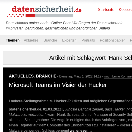
Startseite
Koopera
Deutschlands umfassendes Online-Portal für Fragen der Datensicherheit
im privaten, beruflichen, geschäftlichen und behördlichen Umfeld
Themen:
Aktuelles
Branche
Experten
Portraits
Positionspapier
P
Artikel mit Schlagwort ‘Hank Sc
AKTUELLES
,
BRANCHE
- Dienstag, März 1, 2022 14:12 -
noch keine Komme
Microsoft Teams im Visier der Hacker
Lookout-Stellungnahme zu Hacker-Taktiken und möglichen Gegenmaßn
[datensicherheit.de, 01.03.2022]
„Jüngste Berichte zeigen, dass Hacker ,Mi
Malware zu verbreiten“
, warnt Hank Schless, „Senior Manager of Security Solu
aktuellen Stellungnahme. Die Angriffe erfolgten durch das Anhängen von „.
einen Trojaner auf dem Computer des Endbenutzers zu installieren – dieser w
Malware verwendet. Schless benennt
weiterlesen…