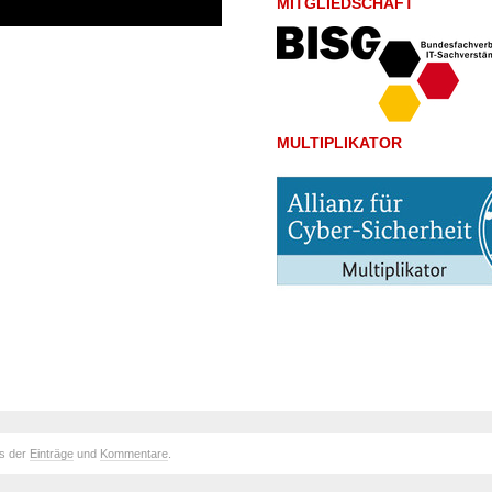
MITGLIEDSCHAFT
MULTIPLIKATOR
ds der
Einträge
und
Kommentare
.