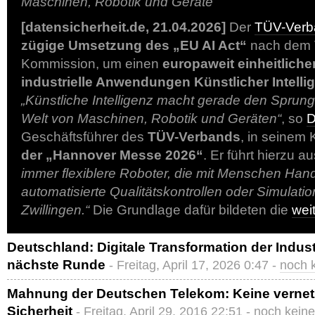
Maschinen, Robotik und Geräte
[datensicherheit.de, 21.04.2026]
Der
TÜV-Verb
zügige Umsetzung des „EU AI Act“
nach dem 
Kommission, um einen
europaweit einheitlich
industrielle Anwendungen Künstlicher Intelli
„Künstliche Intelligenz macht gerade den Sprung
Welt von Maschinen, Robotik und Geräten“
, so
D
Geschäftsführer des
TÜV-Verbands
, in seinem
der „Hannover Messe 2026“
. Er führt hierzu a
immer flexiblere Roboter, die mit Menschen Hand
automatisierte Qualitätskontrollen oder Simulatio
Zwillingen.“
Die Grundlage dafür bildeten die
wei
Deutschland: Digitale Transformation der Industr
nächste Runde
- Freitag, April 17, 2026 0:47 -
noch 
Mahnung der Deutschen Telekom: Keine vernetzt
Sicherheit
- Freitag, April 29, 2016 22:51 -
noch kein