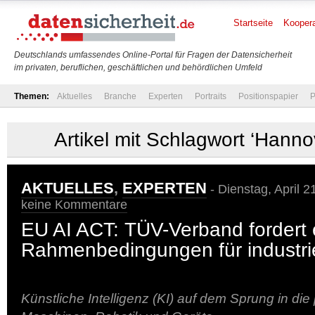
Startseite
Koopera
Deutschlands umfassendes Online-Portal für Fragen der Datensicherheit
im privaten, beruflichen, geschäftlichen und behördlichen Umfeld
Themen:
Aktuelles
Branche
Experten
Portraits
Positionspapier
P
Artikel mit Schlagwort ‘Hann
AKTUELLES
,
EXPERTEN
- Dienstag, April 2
keine Kommentare
EU AI ACT: TÜV-Verband fordert e
Rahmenbedingungen für industrie
Künstliche Intelligenz (KI) auf dem Sprung in die