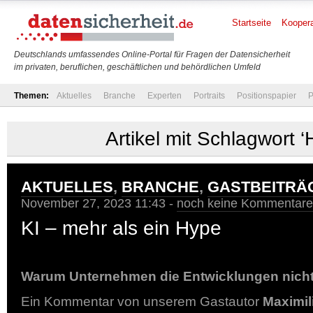
Startseite
Koopera
Deutschlands umfassendes Online-Portal für Fragen der Datensicherheit
im privaten, beruflichen, geschäftlichen und behördlichen Umfeld
Themen:
Aktuelles
Branche
Experten
Portraits
Positionspapier
P
Artikel mit Schlagwort ‘
AKTUELLES
,
BRANCHE
,
GASTBEITRÄ
November 27, 2023 11:43 -
noch keine Kommentare
KI – mehr als ein Hype
Warum Unternehmen die Entwicklungen nicht
Ein Kommentar von unserem Gastautor
Maximil