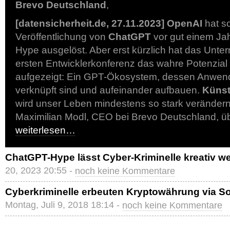
Brevo Deutschland
,
[datensicherheit.de, 27.11.2023]
OpenAI
hat sc
Veröffentlichung von
ChatGPT
vor gut einem Jah
Hype ausgelöst. Aber erst kürzlich hat das Unte
ersten Entwicklerkonferenz das wahre Potenzial
aufgezeigt: Ein GPT-Ökosystem, dessen Anwen
verknüpft sind und aufeinander aufbauen.
Künstl
wird unser Leben mindestens so stark verändern w
Maximilian Modl, CEO bei Brevo Deutschland, ü
weiterlesen…
ChatGPT-Hype lässt Cyber-Kriminelle kreativ w
20, 2023 20:55 -
noch keine Kommentare
Cyberkriminelle erbeuten Kryptowährung via So
Montag, Juli 9, 2018 18:14 -
noch keine Kommentare