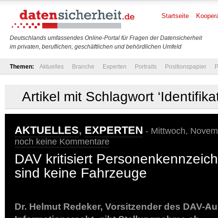
Startseite
Koopera
Deutschlands umfassendes Online-Portal für Fragen der Datensicherheit
im privaten, beruflichen, geschäftlichen und behördlichen Umfeld
Themen:
Aktuelles
Branche
Experten
Portraits
Positionspapier
P
Artikel mit Schlagwort ‘Identifi
AKTUELLES
,
EXPERTEN
- Mittwoch, Novemb
noch keine Kommentare
DAV kritisiert Personenkennzeic
sind keine Fahrzeuge
Dr. Helmut Redeker, Vorsitzender des DAV-