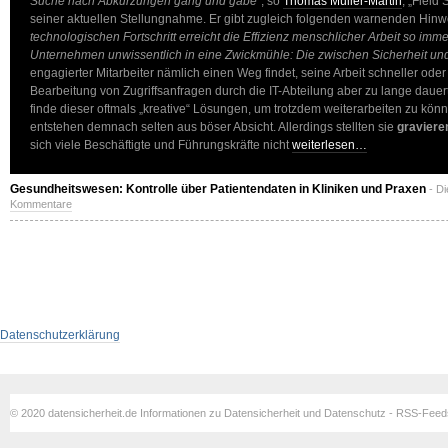
Suche nach Abkürzungen gang und gäbe“
, so
Thomas Müller-Martin
, „Field
seiner aktuellen Stellungnahme. Er gibt zugleich folgenden warnenden Hinw
technologischen Fortschritt erreicht die Effizienz menschlicher Arbeit so im
Unternehmen unwissentlich in eine Zwickmühle: Die zwischen Sicherheit und 
engagierter Mitarbeiter nämlich einen Weg findet, seine Arbeit schneller oder
Bearbeitung von Zugriffsanfragen durch die IT-Abteilung aber zu lange dauert 
finde dieser oftmals „kreative“ Lösungen, um trotzdem weiterarbeiten zu kön
entstehen demnach selten aus böser Absicht. Allerdings stellten sie
graviere
sich viele Beschäftigte und Führungskräfte nicht
weiterlesen…
Gesundheitswesen: Kontrolle über Patientendaten in Kliniken und Praxen
- D
Kommentare
Datenschutzerklärung
© 2020 datensicherheit.de Informationen zu Datensicherheit und Datenschutz - RSS-Fee