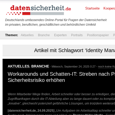
Startseite
Koopera
Deutschlands umfassendes Online-Portal für Fragen der Datensicherheit
im privaten, beruflichen, geschäftlichen und behördlichen Umfeld
Themen:
Aktuelles
Branche
Experten
Portraits
Positionspapier
P
Artikel mit Schlagwort ‘Identity Ma
AKTUELLES
,
BRANCHE
- Mittwoch, September 24, 2025 0:27 -
noch keine 
Workarounds und Schatten-IT: Streben nach Pr
Sicherheitsrisiko erhöhen
Wenn Mitarbeiter Wege finden, Arbeit schneller oder besser zu erledigen, di
Zugriffsanfragen durch die IT-Abteilung aber zu lange dauert oder zu komplizie
„kreative“, gleichwohl potenziell gefährliche Lösungen, um trotzdem weitera
[datensicherheit.de, 24.09.2025]
„Um Aufgaben im Arbeitsalltag schneller und 