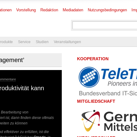
tionen
Vorstellung
Redaktion
Mediadaten
Nutzungsbedingungen
Im
rodukte
Service
Studien
Veranstaltungen
KOOPERATION
nagement’
Kommentare
oduktivität kann
MITGLIEDSCHAFT
e Bearbeitung von
rt ist, dann finden diese oftmals
rbeiten zu können
effektiver zu erfüllen, ist die