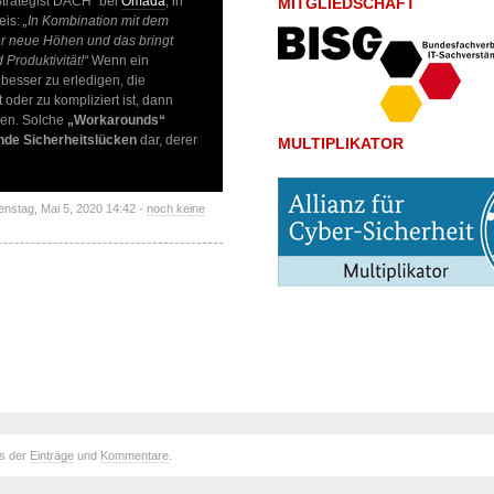
 Strategist DACH“ bei
Omada
, in
MITGLIEDSCHAFT
eis:
„In Kombination mit dem
mer neue Höhen und das bringt
Produktivität!“
Wenn ein
 besser zu erledigen, die
oder zu kompliziert ist, dann
nen. Solche
„Workarounds“
nde Sicherheitslücken
dar, derer
MULTIPLIKATOR
ienstag, Mai 5, 2020 14:42 -
noch keine
ds der
Einträge
und
Kommentare
.