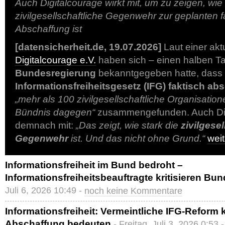
Auch Digitalcourage wirkt mit, um zu zeigen, wie 
zivilgesellschaftliche Gegenwehr zur geplanten 
Abschaffung ist
[datensicherheit.de, 19.07.2026]
Laut einer ak
Digitalcourage e.V.
haben sich – einen halben T
Bundesregierung
bekanntgegeben hatte, dass 
Informationsfreiheitsgesetz (IFG) faktisch ab
„mehr als 100 zivilgesellschaftliche Organisatio
Bündnis dagegen“
zusammengefunden. Auch Digi
demnach mit:
„Das zeigt, wie stark die
zivilgesel
Gegenwehr
ist. Und das nicht ohne Grund.“
wei
Informationsfreiheit im Bund bedroht –
Informationsfreiheitsbeauftragte kritisieren Bu
Juli 6, 2026 10:49 -
noch keine Kommentare
Informationsfreiheit: Vermeintliche IFG-Reform
Abschaffung bedeuten
- Freitag, Juli 3, 2026 0:53 