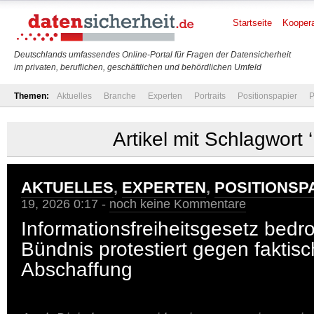
Startseite
Koopera
Deutschlands umfassendes Online-Portal für Fragen der Datensicherheit
im privaten, beruflichen, geschäftlichen und behördlichen Umfeld
Themen:
Aktuelles
Branche
Experten
Portraits
Positionspapier
P
Artikel mit Schlagwort 
AKTUELLES
,
EXPERTEN
,
POSITIONSP
19, 2026 0:17 -
noch keine Kommentare
Informationsfreiheitsgesetz bedro
Bündnis protestiert gegen faktis
Abschaffung