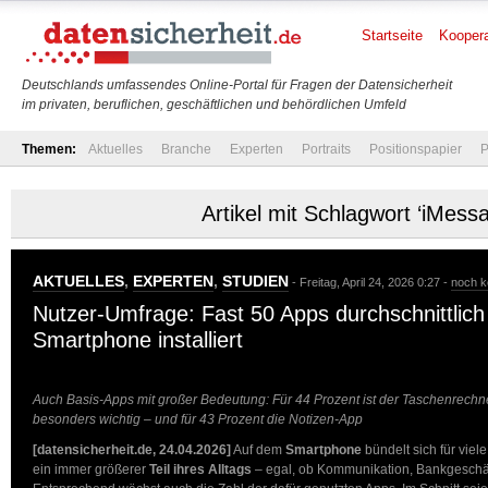
Startseite
Koopera
Deutschlands umfassendes Online-Portal für Fragen der Datensicherheit
im privaten, beruflichen, geschäftlichen und behördlichen Umfeld
Themen:
Aktuelles
Branche
Experten
Portraits
Positionspapier
P
Artikel mit Schlagwort ‘iMess
AKTUELLES
,
EXPERTEN
,
STUDIEN
- Freitag, April 24, 2026 0:27 -
noch k
Nutzer-Umfrage: Fast 50 Apps durchschnittlich
Smartphone installiert
Auch Basis-Apps mit großer Bedeutung: Für 44 Prozent ist der Taschenrech
besonders wichtig – und für 43 Prozent die Notizen-App
[datensicherheit.de, 24.04.2026]
Auf dem
Smartphone
bündelt sich für viel
ein immer größerer
Teil ihres Alltags
– egal, ob Kommunikation, Bankgeschäf