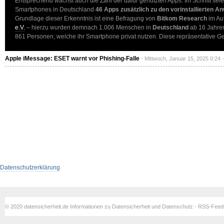
Entsprechend wächst auch die Zahl der dafür genutzten Apps. Im Schnitt seie
Smartphones in Deutschland
46 Apps zusätzlich zu den vorinstallierten An
Grundlage dieser Erkenntnis ist eine Befragung von
Bitkom Research
im Au
e.V.
– hierzu wurden demnach 1.006 Menschen in
Deutschland
ab 16 Jahren
861 Personen, welche ihr Smartphone privat nutzen. Diese repräsentative
Apple iMessage: ESET warnt vor Phishing-Falle
- Mittwoch, Januar 15, 2025 0:24 
Datenschutzerklärung
© 2020 datensicherheit.de Informationen zu Datensicherheit und Datenschutz - RSS-Fee