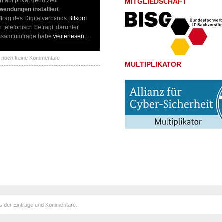
n auf privat genutzten
MITGLIEDSCHAFT
wendungen installiert
.
ftrag des Digitalverbands
Bitkom
 telefonisch befragt, darunter
 Gesamtumfrage habe
weiterlesen…
-
noch keine Kommentare
MULTIPLIKATOR
ds der
Einträge
und
Kommentare
.