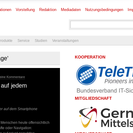
tionen
Vorstellung
Redaktion
Mediadaten
Nutzungsbedingungen
Im
rodukte
Service
Studien
Veranstaltungen
KOOPERATION
age’
eine Kommentare
 auf jedem
MITGLIEDSCHAFT
ner auf dem Smartphone
e Menschen heute offensichtlich
te oder Navigation: