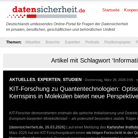
Startseite
Koopera
Deutschlands umfassendes Online-Portal für Fragen der Datensicherheit
im privaten, beruflichen, geschäftlichen und behördlichen Umfeld
Themen:
Aktuelles
Branche
Experten
Portraits
Positionspapier
P
Artikel mit Schlagwort ‘Informat
AKTUELLES
,
EXPERTEN
,
STUDIEN
- Donnerstag, März 26, 2026 0:05 -
n
KIT-Forschung zu Quantentechnologien: Optisc
Kernspins in Molekülen bietet neue Perspektiv
KIT-Forscher demonstrierten erstmals die optische Initialisierung und Detekt
Europium-basierten Molekülkristall – als potenziell besonders stabile Träge
[datensicherheit.de, 26.03.2026]
Laut einer Meldung des
Karlsruher Institut
März 2026 hat ein KIT-Forschungsteam einen
wichtigen Fortschritt in der 