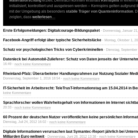
Materialforschung
erzielt: Demnach konnten erstmals
Kernspins
in einem
m
initialisiert, kontrolliert und ausgelesen werden – Kernspins gelten aufgrun
mit der Umgebung als besonders
stabile Träger von Quanteninformation
. 
zeigten, dass
weiterlesen…
Erste Erfolgsmeldungen: Digitalcourage-Bildungspaket
- Donnerstag, Januar 21
Facebook-Angriff erfolgt über typische Sicherheitslücke
- Montag, Oktober 1, 2
Schutz vor psychologischen Tricks von Cyberkriminellen
- Dienstag, September
Datenleck bei Automobil-Zulieferer: Schutz von Daten jenseits der Unterne
16:49 -
noch keine Kommentare
Rheinland-Pfalz: Überarbeiteter Handlungsrahmen zur Nutzung Sozialer Medie
Donnerstag, September 1, 2016 18:54 -
noch keine Kommentare
IT-Sicherheit im Arbeitsrecht: TeleTrusT-Informationstag am 15.04.2014 in Ber
keine Kommentare
Sprachforscher wollen Wahrheitsgehalt von Informationen im Internet sicht
20:33 -
noch keine Kommentare
60 Prozent der deutschen Nutzer veröffentlichen keine persönlichen Informa
Dienstag, Juli 24, 2012 16:02 -
noch keine Kommentare
Digitale Informationen verursachen laut Symantec-Report jährlich bei Unte
Milliarden Euro weltweit
- Donnerstag, Juni 28, 2012 13:38 -
noch keine Kommentare