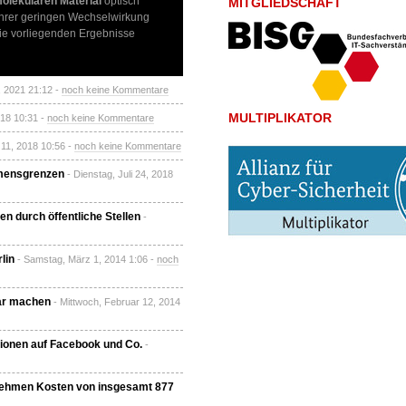
olekularen Material
optisch
MITGLIEDSCHAFT
d ihrer geringen Wechselwirkung
Die vorliegenden Ergebnisse
, 2021 21:12 -
noch keine Kommentare
MULTIPLIKATOR
018 10:31 -
noch keine Kommentare
 11, 2018 10:56 -
noch keine Kommentare
hmensgrenzen
- Dienstag, Juli 24, 2018
n durch öffentliche Stellen
-
lin
- Samstag, März 1, 2014 1:06 -
noch
bar machen
- Mittwoch, Februar 12, 2014
tionen auf Facebook und Co.
-
rnehmen Kosten von insgesamt 877