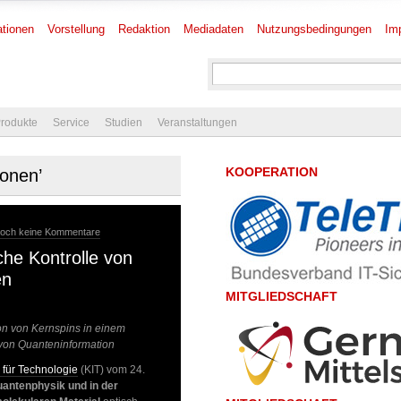
tionen
Vorstellung
Redaktion
Mediadaten
Nutzungsbedingungen
Im
rodukte
Service
Studien
Veranstaltungen
KOOPERATION
ionen’
och keine Kommentare
he Kontrolle von
en
MITGLIEDSCHAFT
ion von Kernspins in einem
r von Quanteninformation
s für Technologie
(KIT) vom 24.
Quantenphysik und in der