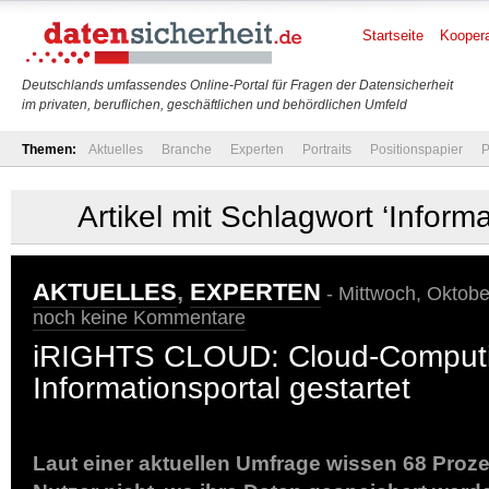
Startseite
Koopera
Deutschlands umfassendes Online-Portal für Fragen der Datensicherheit
im privaten, beruflichen, geschäftlichen und behördlichen Umfeld
Themen:
Aktuelles
Branche
Experten
Portraits
Positionspapier
P
Artikel mit Schlagwort ‘Informa
AKTUELLES
,
EXPERTEN
- Mittwoch, Oktobe
noch keine Kommentare
iRIGHTS CLOUD: Cloud-Comput
Informationsportal gestartet
Laut einer aktuellen Umfrage wissen 68 Prozen