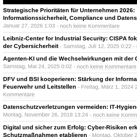
Strategische Prioritäten für Unternehmen 2026:
Informationssicherheit, Compliance und Daten
Januar 27, 2026 1:03 -
noch keine Kommentare
Leibniz-Center for Industrial Security: CISPA fo
der Cybersicherheit
- Samstag, Juli 12, 2025 0:22 -
Agenten-KI und die Wechselwirkungen mit der 
Samstag, Mai 24, 2025 0:02 -
noch keine Kommentare
DFV und BSI kooperieren: Stärkung der Informat
Feuerwehr und Leitstellen
- Freitag, März 1, 2024 
Kommentare
Datenschutzverletzungen vermeiden: IT-Hygiene 
Montag, November 26, 2018 13:24 -
noch keine Komm
Digital und sicher zum Erfolg: Cyber-Risiken er
Schutzmaßnahmen etablieren
- Montag, Oktober 