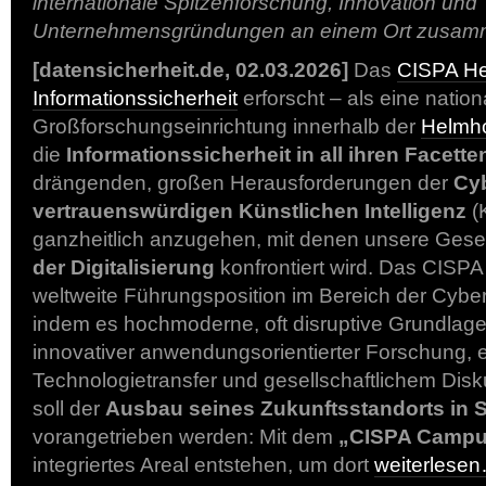
internationale Spitzenforschung, Innovation und
Unternehmensgründungen an einem Ort zusam
[datensicherheit.de, 02.03.2026]
Das
CISPA He
Informationssicherheit
erforscht – als eine nation
Großforschungseinrichtung innerhalb der
Helmho
die
Informationssicherheit in all ihren Facette
drängenden, großen Herausforderungen der
Cyb
vertrauenswürdigen Künstlichen Intelligenz
(
ganzheitlich anzugehen, mit denen unsere Gesel
der Digitalisierung
konfrontiert wird. Das CISP
weltweite Führungsposition im Bereich der Cyber
indem es hochmoderne, oft disruptive Grundlag
innovativer anwendungsorientierter Forschung,
Technologietransfer und gesellschaftlichem Disk
soll der
Ausbau seines Zukunftsstandorts in St
vorangetrieben werden: Mit dem
„CISPA Camp
integriertes Areal entstehen, um dort
weiterlese