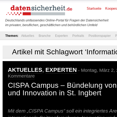
Startseite
Koopera
Deutschlands umfassendes Online-Portal für Fragen der Datensicherheit
im privaten, beruflichen, geschäftlichen und behördlichen Umfeld
Themen:
Aktuelles
Branche
Experten
Portraits
Positionspapier
P
Artikel mit Schlagwort ‘Informati
AKTUELLES
,
EXPERTEN
- Montag, März 2, 
Kommentare
CISPA Campus – Bündelung von
und Innovation in St. Ingbert
Mit dem „CISPA Campus“ soll ein integriertes Are