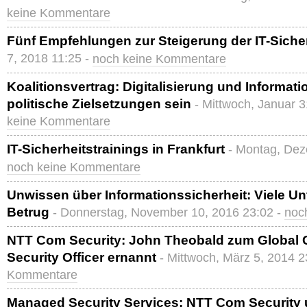
keine Kommentare
Fünf Empfehlungen zur Steigerung der IT-Siche
7, 2018 11:25 -
noch keine Kommentare
Koalitionsvertrag: Digitalisierung und Informa
politische Zielsetzungen sein
- Mittwoch, Januar 
keine Kommentare
IT-Sicherheitstrainings in Frankfurt
- Montag, Dez
noch keine Kommentare
Unwissen über Informationssicherheit: Viele Un
Betrug
- Donnerstag, November 10, 2016 23:02 -
noc
NTT Com Security: John Theobald zum Global C
Security Officer ernannt
- Mittwoch, März 5, 2014 2
Kommentare
Managed Security Services: NTT Com Security 