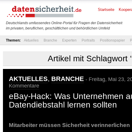
Startseite
Koopera
Deutschlands umfassendes Online-Portal für Fragen der Datensicherheit
im privaten, beruflichen, geschäftlichen und behördlichen Umfeld
Themen:
Aktuelles
Branche
Experten
Portraits
Positionspapier
P
Artikel mit Schlagwort 
AKTUELLES
,
BRANCHE
- Freitag, Mai 23, 2
Kommentare
eBay-Hack: Was Unternehmen a
Datendiebstahl lernen sollten
Mitarbeiter müssen Sicherheit verinnerlichen