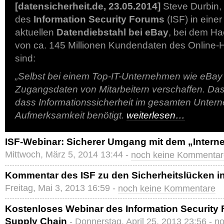
[datensicherheit.de, 23.05.2014]
Steve Durbin,
des
Information Security Forums
(ISF) in eine
aktuellen
Datendiebstahl bei eBay
, bei dem Ha
von ca. 145 Millionen Kundendaten des Online-
sind:
„Selbst bei einem Top-IT-Unternehmen wie eBay
Zugangsdaten von Mitarbeitern verschaffen. Das
dass Informationssicherheit im gesamten Unte
Aufmerksamkeit benötigt.
weiterlesen…
ISF-Webinar: Sicherer Umgang mit dem „Interne
Mittwoch, März 5, 2014 13:44 -
noch keine Kommentar
Kommentar des ISF zu den Sicherheitslücken in
Freitag, Mai 3, 2013 16:59 -
noch keine Kommentare
Kostenloses Webinar des Information Security 
Supply Chain
- Donnerstag, April 25, 2013 23:56 -
no