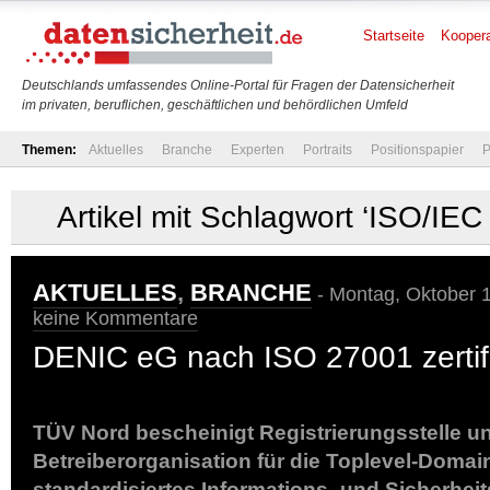
Startseite
Koopera
Deutschlands umfassendes Online-Portal für Fragen der Datensicherheit
im privaten, beruflichen, geschäftlichen und behördlichen Umfeld
Themen:
Aktuelles
Branche
Experten
Portraits
Positionspapier
P
Artikel mit Schlagwort ‘ISO/IE
AKTUELLES
,
BRANCHE
- Montag, Oktober 1
keine Kommentare
DENIC eG nach ISO 27001 zertifi
TÜV Nord bescheinigt Registrierungsstelle u
Betreiberorganisation für die Toplevel-Domai
standardisiertes Informations- und Sicherh