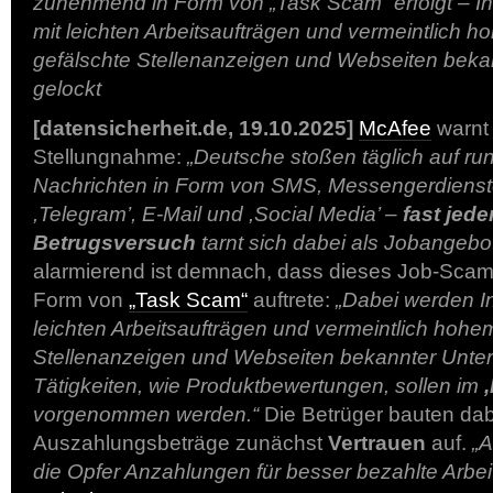
zunehmend in Form von „Task Scam“ erfolgt – In
mit leichten Arbeitsaufträgen und vermeintlich 
gefälschte Stellenanzeigen und Webseiten bek
gelockt
[datensicherheit.de, 19.10.2025]
McAfee
warnt 
Stellungnahme:
„Deutsche stoßen täglich auf r
Nachrichten in Form von SMS, Messengerdienst
,Telegram’, E-Mail und ,Social Media’ –
fast jede
Betrugsversuch
tarnt sich dabei als Jobangebot
alarmierend ist demnach, dass dieses Job-Sca
Form von
„Task Scam“
auftrete:
„Dabei werden In
leichten Arbeitsaufträgen und vermeintlich hohe
Stellenanzeigen und Webseiten bekannter Unte
Tätigkeiten, wie Produktbewertungen, sollen im
vorgenommen werden.“
Die Betrüger bauten dab
Auszahlungsbeträge zunächst
Vertrauen
auf.
„A
die Opfer Anzahlungen für besser bezahlte Arbei