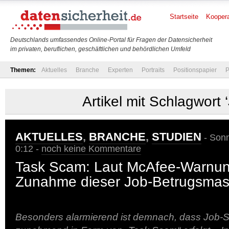
Startseite
Koopera
Deutschlands umfassendes Online-Portal für Fragen der Datensicherheit
im privaten, beruflichen, geschäftlichen und behördlichen Umfeld
Themen:
Aktuelles
Branche
Experten
Portraits
Positionspapier
P
Artikel mit Schlagwort 
AKTUELLES
,
BRANCHE
,
STUDIEN
- Sonn
0:12 -
noch keine Kommentare
Task Scam: Laut McAfee-Warnu
Zunahme dieser Job-Betrugsma
Besonders alarmierend ist demnach, dass Job