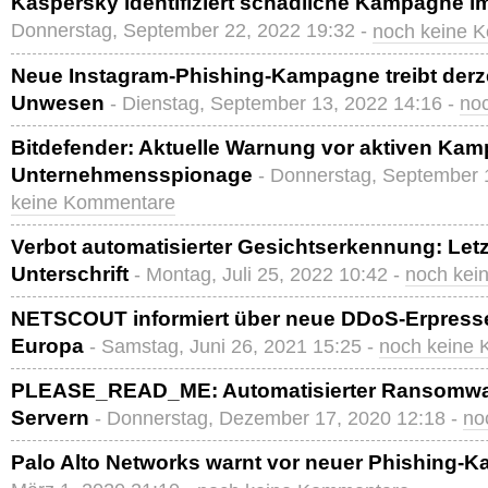
Kaspersky identifiziert schädliche Kampagne i
Donnerstag, September 22, 2022 19:32 -
noch keine 
Neue Instagram-Phishing-Kampagne treibt derzei
Unwesen
- Dienstag, September 13, 2022 14:16 -
no
Bitdefender: Aktuelle Warnung vor aktiven Ka
Unternehmensspionage
- Donnerstag, September 
keine Kommentare
Verbot automatisierter Gesichtserkennung: Letz
Unterschrift
- Montag, Juli 25, 2022 10:42 -
noch kei
NETSCOUT informiert über neue DDoS-Erpress
Europa
- Samstag, Juni 26, 2021 15:25 -
noch keine
PLEASE_READ_ME: Automatisierter Ransomwar
Servern
- Donnerstag, Dezember 17, 2020 12:18 -
no
Palo Alto Networks warnt vor neuer Phishing-