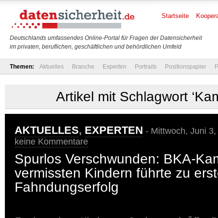
Startseite
Koopera
Deutschlands umfassendes Online-Portal für Fragen der Datensicherheit
im privaten, beruflichen, geschäftlichen und behördlichen Umfeld
Themen:
Aktuelles
Branche
Experten
Portraits
Positionspapier
P
Artikel mit Schlagwort ‘K
AKTUELLES
,
EXPERTEN
- Mittwoch, Juni 3,
keine Kommentare
Spurlos Verschwunden: BKA-Ka
vermissten Kindern führte zu ers
Fahndungserfolg