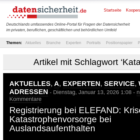
Startseite
Koopera
Deutschlands umfassendes Online-Portal für Fragen der Datensicherheit
im privaten, beruflichen, geschäftlichen und behördlichen Umfeld
Themen:
Aktuelles
Branche
Experten
Portraits
Positionspapier
P
Artikel mit Schlagwort ‘Kat
AKTUELLES
,
A
,
EXPERTEN
,
SERVICE
,
ADRESSEN
- Dienstag, Januar 13, 2026 1:08 -
n
Kommentare
Registrierung bei ELEFAND: Kris
Katastrophenvorsorge bei
Auslandsaufenthalten