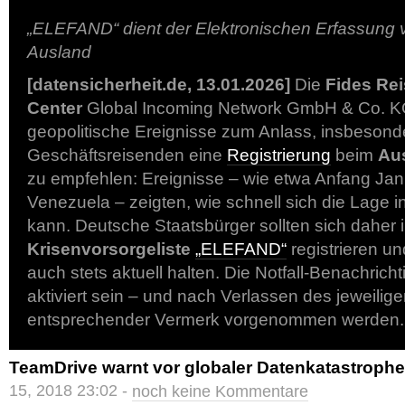
„ELEFAND“ dient der Elektronischen Erfassung
Ausland
[datensicherheit.de, 13.01.2026]
Die
Fides Rei
Center
Global Incoming Network GmbH & Co. KG
geopolitische Ereignisse zum Anlass, insbesond
Geschäftsreisenden eine
Registrierung
beim
Au
zu empfehlen: Ereignisse – wie etwa Anfang Jan
Venezuela – zeigten, wie schnell sich die Lage 
kann. Deutsche Staatsbürger sollten sich daher 
Krisenvorsorgeliste
„ELEFAND“
registrieren u
auch stets aktuell halten. Die Notfall-Benachrich
aktiviert sein – und nach Verlassen des jeweilige
entsprechender Vermerk vorgenommen werden
TeamDrive warnt vor globaler Datenkatastrophe
15, 2018 23:02 -
noch keine Kommentare