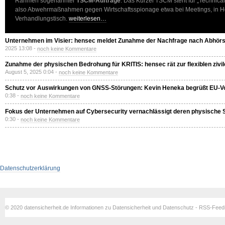
Rahmen sogenannter
TSCM-Aufträge
. Das Kürzel TSCM steht für „Technica
also Abwehrmaßnahmen gegen Wirtschaftsspionage etwa bei Meetings, in H
Verhandlungstisch.
weiterlesen…
Unternehmen im Visier: hensec meldet Zunahme der Nachfrage nach Abhörs
2025 13:08 -
noch keine Kommentare
Zunahme der physischen Bedrohung für KRITIS: hensec rät zur flexiblen ziv
August 5, 2025 0:04 -
noch keine Kommentare
Schutz vor Auswirkungen von GNSS-Störungen: Kevin Heneka begrüßt EU-V
0:38 -
noch keine Kommentare
Fokus der Unternehmen auf Cybersecurity vernachlässigt deren physische S
0:30 -
noch keine Kommentare
Datenschutzerklärung
© 2020 datensicherheit.de Informationen zu Datensicherheit und Datenschutz - RSS-Fee