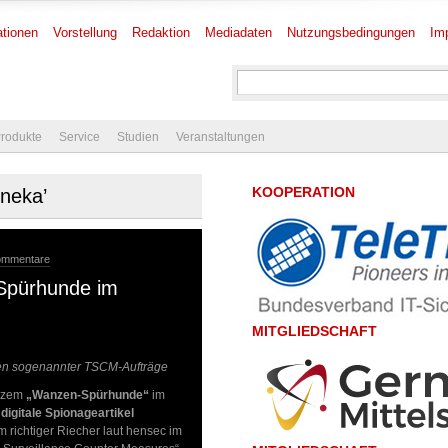
tionen
Vorstellung
Redaktion
Mediadaten
Nutzungsbedingungen
Im
rodukte
Service
Studien
Veranstaltungen
KOOPERATION
eneka’
ommentare
Spürhunde im
MITGLIEDSCHAFT
men sogenannter TSCM-Aufträge
urzem
„Wanzen-Spürhunde“
im
e
digitale Spionageartikel
 richtiger Riecher laut hensec im