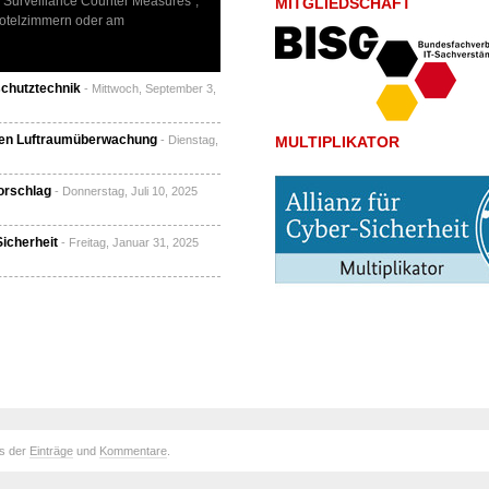
l Surveillance Counter Measures“,
MITGLIEDSCHAFT
otel­zimmern oder am
chutztechnik
- Mittwoch, September 3,
ilen Luftraumüberwachung
- Dienstag,
MULTIPLIKATOR
orschlag
- Donnerstag, Juli 10, 2025
icherheit
- Freitag, Januar 31, 2025
ds der
Einträge
und
Kommentare
.