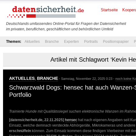
Startseite
Koopera
Deutschlands umfassendes Online-Portal für Fragen der Datensicherheit
im privaten, beruflichen, geschäftlichen und behördlichen Umfeld
Themen:
Aktuelles
Branche
Experten
Portraits
Positionspapier
P
Artikel mit Schlagwort ‘Kevin H
AKTUELLES
,
BRANCHE
- Samstag, November 22, 2025 0:23 -
noch keine K
Schwarzwald Dogs: hensec hat auch Wanzen-
Portfolio
Trainierte Hunde mit Qualitätssiegel suchen elektronische Wanzen im Rah
[datensicherheit.de, 22.11.2025]
hensec
hat nach eigenen Angaben seit K
Einsatz, welche demnach versteckte Abhörgeräte, Mikrokameras und ander
erschnüffeln
können. Zum Einsatz kommen diese findigen Vierbeiner mit dem