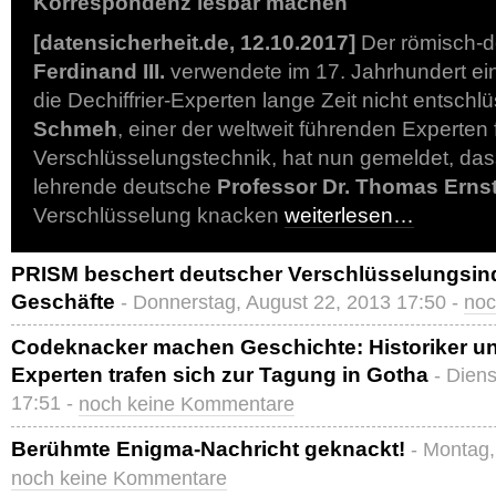
Korrespondenz lesbar machen
[datensicherheit.de, 12.10.2017]
Der römisch-
Ferdinand III.
verwendete im 17. Jahrhundert e
die Dechiffrier-Experten lange Zeit nicht entsch
Schmeh
, einer der weltweit führenden Experten 
Verschlüsselungstechnik, hat nun gemeldet, das
lehrende deutsche
Professor Dr. Thomas Erns
Verschlüsselung knacken
weiterlesen…
PRISM beschert deutscher Verschlüsselungsind
Geschäfte
- Donnerstag, August 22, 2013 17:50 -
noc
Codeknacker machen Geschichte: Historiker un
Experten trafen sich zur Tagung in Gotha
- Dien
17:51 -
noch keine Kommentare
Berühmte Enigma-Nachricht geknackt!
- Montag,
noch keine Kommentare