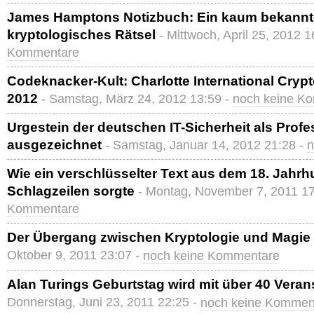
James Hamptons Notizbuch: Ein kaum bekannt
kryptologisches Rätsel
- Mittwoch, April 25, 2012 1
Kommentare
Codeknacker-Kult: Charlotte International Cry
2012
- Samstag, März 24, 2012 13:59 -
noch keine K
Urgestein der deutschen IT-Sicherheit als Prof
ausgezeichnet
- Samstag, Januar 14, 2012 21:28 -
n
Wie ein verschlüsselter Text aus dem 18. Jahrh
Schlagzeilen sorgte
- Montag, November 7, 2011 17
Kommentare
Der Übergang zwischen Kryptologie und Magie i
Oktober 9, 2011 23:07 -
noch keine Kommentare
Alan Turings Geburtstag wird mit über 40 Veran
Donnerstag, Juni 23, 2011 22:25 -
noch keine Kommen