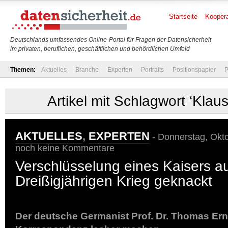
Startseite
Koopera
Deutschlands umfassendes Online-Portal für Fragen der Datensicherheit
im privaten, beruflichen, geschäftlichen und behördlichen Umfeld
Themen:
Aktuelles
Branche
Experten
Portraits
Positionspapier
P
Artikel mit Schlagwort ‘Kla
AKTUELLES
,
EXPERTEN
- Donnerstag, Okto
noch keine Kommentare
Verschlüsselung eines Kaisers 
Dreißigjährigen Krieg geknackt
Der deutsche Germanist Prof. Dr. Thomas Er