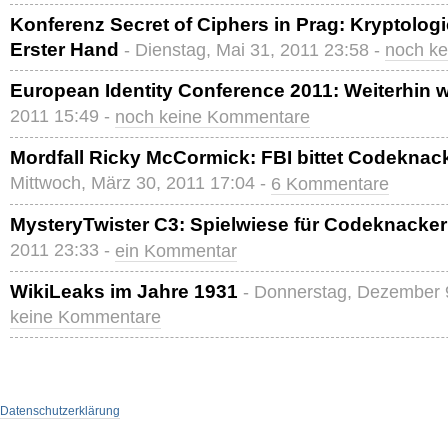
Konferenz Secret of Ciphers in Prag: Kryptolog
Erster Hand
- Dienstag, Mai 31, 2011 23:58 -
noch k
European Identity Conference 2011: Weiterhin 
2011 15:49 -
noch keine Kommentare
Mordfall Ricky McCormick: FBI bittet Codeknack
Mittwoch, März 30, 2011 17:04 -
6 Kommentare
MysteryTwister C3: Spielwiese für Codeknacker
2011 23:33 -
ein Kommentar
WikiLeaks im Jahre 1931
- Donnerstag, Dezember 
keine Kommentare
Datenschutzerklärung