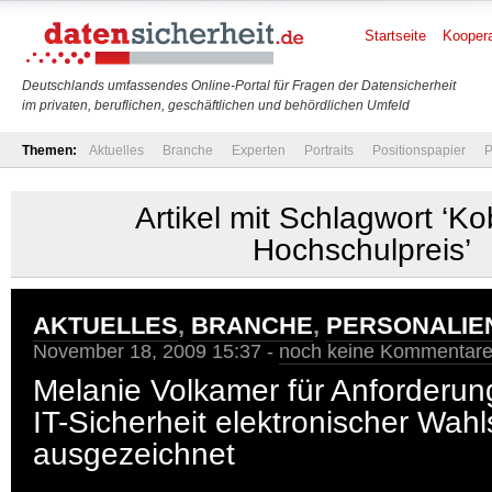
Startseite
Koopera
Deutschlands umfassendes Online-Portal für Fragen der Datensicherheit
im privaten, beruflichen, geschäftlichen und behördlichen Umfeld
Themen:
Aktuelles
Branche
Experten
Portraits
Positionspapier
P
Artikel mit Schlagwort ‘K
Hochschulpreis’
AKTUELLES
,
BRANCHE
,
PERSONALIE
November 18, 2009 15:37 -
noch keine Kommentar
Melanie Volkamer für Anforderun
IT-Sicherheit elektronischer Wah
ausgezeichnet