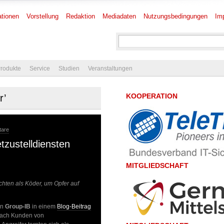
tionen
Vorstellung
Redaktion
Mediadaten
Nutzungsbedingungen
Im
rodukte
Service
Studien
Veranstaltungen
KOOPERATION
r’
tare
zustelldiensten
MITGLIEDSCHAFT
chten als Köder, um Opfer auf
on
Group-IB
in einem
Blog-Beitrag
nach Kunden von