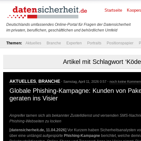
Startseite
Koopera
Deutschlands umfassendes Online-Portal für Fragen der Datensicherheit
im privaten, beruflichen, geschäftlichen und behördlichen Umfeld
Themen:
Aktuelles
Branche
Experten
Portraits
Positionspapier
P
Artikel mit Schlagwort ‘Köde
AKTUELLES
,
BRANCHE
- Samstag, April 11, 2026 0:57 -
noch keine Kommen
Globale Phishing-Kampagne: Kunden von Paket
geraten ins Visier
Angreifer tarnen sich als bekannter Zustelldienst und versenden SMS-Nachri
Phishing-Webseiten zu locken
[datensicherheit.de, 11.04.2026]
Vor Kurzem haben Sicherheitsanalysten v
über eine unlängst aufgespürte
Phishing-Kampagne
berichtet, welche dem