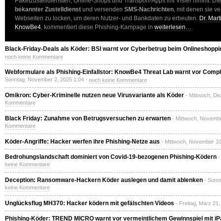
Paketzustelldiensten, Online-Shops und Transport-Apps ins Visier nimmt. Die 
bekannter Zustelldienst
und versenden
SMS-Nachrichten
, mit denen sie ve
Webseiten zu locken, um deren Nutzer- und Bankdaten zu erbeuten.
Dr. Mart
KnowBe4
, kommentiert diese Phishing-Kampage in
weiterlesen…
Black-Friday-Deals als Köder: BSI warnt vor Cyberbetrug beim Onlineshoppi
noch keine Kommentare
Webformulare als Phishing-Einfallstor: KnowBe4 Threat Lab warnt vor Com
Sonntag, November 2, 2025 1:04 -
noch keine Kommentare
Omikron: Cyber-Kriminelle nutzen neue Virusvariante als Köder
- Mittwoch, De
Kommentare
Black Friday: Zunahme von Betrugsversuchen zu erwarten
- Mittwoch, Novembe
Kommentare
Köder-Angriffe: Hacker werfen ihre Phishing-Netze aus
- Mittwoch, November 10
Bedrohungslandschaft dominiert von Covid-19-bezogenen Phishing-Ködern
-
keine Kommentare
Deception: Ransomware-Hackern Köder auslegen und damit ablenken
- Sonn
keine Kommentare
Unglücksflug MH370: Hacker ködern mit gefälschten Videos
- Freitag, März 21
Phishing-Köder: TREND MICRO warnt vor vermeintlichem Gewinnspiel mit iP