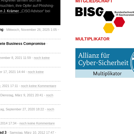
Angreifer tarnten sich als
MITGLIEDSCHAFT
rsuchten, ihre Opfer auf Phishing-
in J. Krämer
, „CISO Advisor“ bei
ng
- Mittwoch, November 26, 2025 1:05 -
MULTIPLIKATOR
plete Business Compromise
-
zember 8, 2021 11:59 -
noch keine
r 17, 2021 14:44 -
noch keine
, 2021 17:11 -
noch keine Kommentare
 Dienstag, März 9, 2021 20:41 -
noch
tag, September 27, 2020 18:22 -
noch
, 2014 17:34 -
noch keine Kommentare
ad 3
- Samstag, März 10, 2012 17:47 -