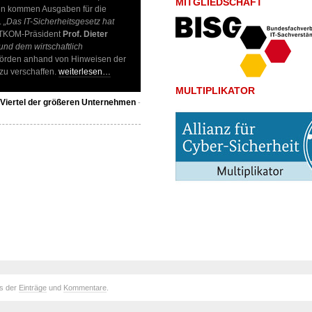
MITGLIEDSCHAFT
sen kommen Ausgaben für die
.
„Das IT-Sicherheitsgesetz hat
BITKOM-Präsident
Prof. Dieter
nd dem wirtschaftlich
ehörden anhand von Hinweisen der
 zu verschaffen.
weiterlesen…
MULTIPLIKATOR
n Viertel der größeren Unternehmen
-
ds der
Einträge
und
Kommentare
.