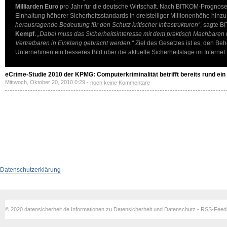
Milliarden Euro
pro Jahr für die deutsche Wirtschaft. Nach BITKOM-Progno
Einhaltung höherer Sicherheitsstandards in dreistelliger Millionenhöhe hinzu
herausragende Bedeutung für den Schutz kritischer Infrastrukturen“
, sagte 
Kempf
.
„Dabei muss das Sicherheitsinteresse mit dem praktisch Machbaren u
Vertretbaren in Einklang gebracht werden.“
Ziel des Gesetzes ist es, den B
Unternehmen ein besseres Bild über die aktuelle Sicherheitslage im Internet
eCrime-Studie 2010 der KPMG: Computerkriminalität betrifft bereits rund ei
Mittwoch, Oktober 20, 2010 0:29 -
noch keine Kommentare
Datenschutzerklärung
© 2020 datensicherheit.de Informationen zu Datensicherheit und Datenschutz - RSS-Fee