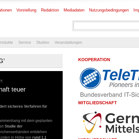
tionen
Vorstellung
Redaktion
Mediadaten
Nutzungsbedingungen
Im
rodukte
Service
Studien
Veranstaltungen
KOOPERATION
G’
re
haft teuer
MITGLIEDSCHAFT
dert sicheres Verfahren für
sammenhang mit dem geplanten
len
Studie der
ranchenverbänden entstehen
e Kosten in Höhe von
rund 1,1