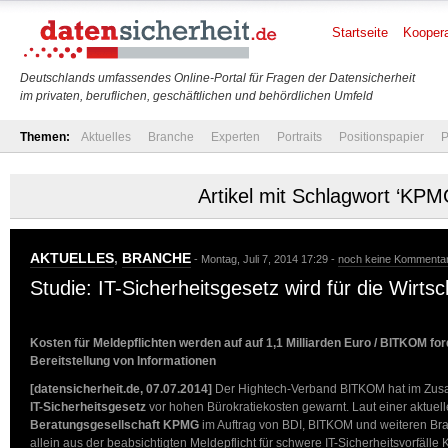
Startseite
Koopera
Deutschlands umfassendes Online-Portal für Fragen der Datensicherheit
im privaten, beruflichen, geschäftlichen und behördlichen Umfeld
Themen:
Aktuelles
Branche
Experten
Portraits
Positionspapier
P
Artikel mit Schlagwort ‘KPM
AKTUELLES
,
BRANCHE
- Montag, Juli 7, 2014 17:29 -
noch keine Kommenta
Studie: IT-Sicherheitsgesetz wird für die Wirtsc
Kosten für Meldepflichten werden auf auf 1,1 Milliarden Euro / BITKOM for
Bereitstellung von Informationen
[datensicherheit.de, 07.07.2014]
Der Hightech-Verband BITKOM hat im Zu
IT-Sicherheitsgesetz
vor hohen Bürokratiekosten gewarnt. Laut einer aktuel
Beratungsgesellschaft KPMG
im Auftrag von BDI, BITKOM und weiteren B
allein aus der beabsichtigten Meldepflicht für schwere IT-Sicherheitsvorfäll