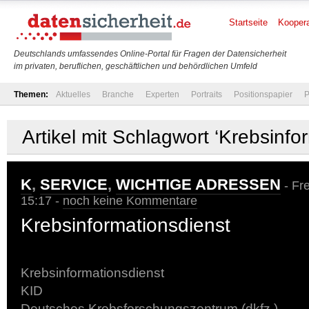
Startseite
Koopera
Deutschlands umfassendes Online-Portal für Fragen der Datensicherheit
im privaten, beruflichen, geschäftlichen und behördlichen Umfeld
Themen:
Aktuelles
Branche
Experten
Portraits
Positionspapier
P
Artikel mit Schlagwort ‘Krebsinfo
K
,
SERVICE
,
WICHTIGE ADRESSEN
- Fre
15:17 -
noch keine Kommentare
Krebsinformationsdienst
Krebsinformationsdienst
KID
Deutsches Krebsforschungszentrum (dkfz.)