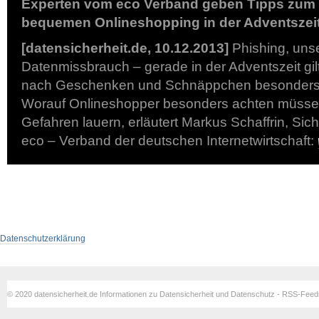
Experten vom eco Verband geben Tipps zum 
bequemen Onlineshopping in der Adventszei
[datensicherheit.de, 10.12.2013]
Phishing, uns
Datenmissbrauch – gerade in der Adventszeit gil
nach Geschenken und Schnäppchen besonders vo
Worauf Onlineshopper besonders achten müsse
Gefahren lauern, erläutert Markus Schaffrin, Sic
eco – Verband der deutschen Internetwirtschaft:
Datenschutzerklärung
© 2020 datensicherheit.de Informationen zu Datensicherheit und Datenschutz - RSS-Fee