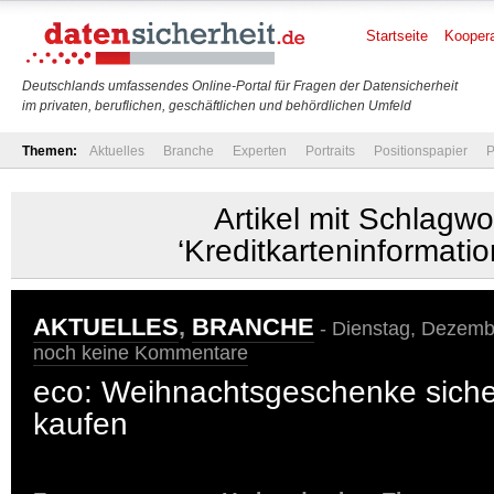
Startseite
Koopera
Deutschlands umfassendes Online-Portal für Fragen der Datensicherheit
im privaten, beruflichen, geschäftlichen und behördlichen Umfeld
Themen:
Aktuelles
Branche
Experten
Portraits
Positionspapier
P
Artikel mit Schlagwo
‘Kreditkarteninformati
AKTUELLES
,
BRANCHE
- Dienstag, Dezembe
noch keine Kommentare
eco: Weihnachtsgeschenke siche
kaufen