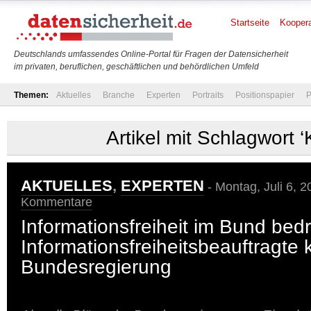
Startseite
Koopera
Deutschlands umfassendes Online-Portal für Fragen der Datensicherheit
im privaten, beruflichen, geschäftlichen und behördlichen Umfeld
Themen:
Aktuelles
Branche
Experten
Portraits
Positionspapier
P
Artikel mit Schlagwort ‘K
AKTUELLES
,
EXPERTEN
- Montag, Juli 6, 
Kommentare
Informationsfreiheit im Bund bed
Informationsfreiheitsbeauftragte k
Bundesregierung