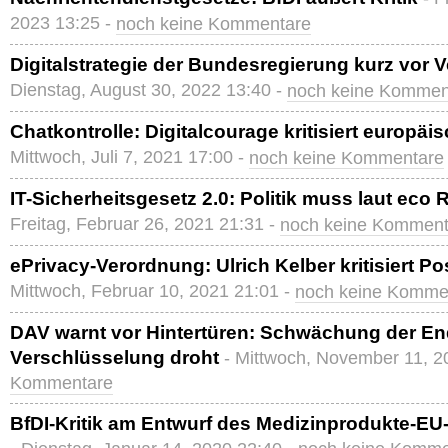
2023 13:25 -
noch keine Kommentare
Digitalstrategie der Bundesregierung kurz vor
Dienstag, August 30, 2022 13:40 -
noch keine Kommen
Chatkontrolle: Digitalcourage kritisiert europä
Mittwoch, Juli 7, 2021 17:00 -
noch keine Kommentare
IT-Sicherheitsgesetz 2.0: Politik muss laut eco 
Freitag, Februar 26, 2021 21:31 -
noch keine Komment
ePrivacy-Verordnung: Ulrich Kelber kritisiert P
Mittwoch, Februar 10, 2021 21:01 -
noch keine Komme
DAV warnt vor Hintertüren: Schwächung der En
Verschlüsselung droht
- Mittwoch, November 11, 2
Kommentare
BfDI-Kritik am Entwurf des Medizinprodukte-