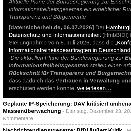
Aktuelle Pläne der Bundesregierung zur Einsch
Informationsfreiheitsgesetzes ein erheblicher Rüc
Transparenz und Bürgerrechte
[datensicherheit.de, 06.07.2026]
Der
Hamburgis
Datenschutz und Informationsfreiheit
(HmbBfDI) b
Stellungnahme vom 6. Juli 2026, dass die
„Konf
Informationsfreiheitsbeauftragten in Deutschland
„Die aktuellen Pläne der Bundesregierung zur
E
Informationsfreiheitsgesetzes
stellen einen er
Rückschritt für Transparenz und Bürgerrecht
dass dadurch das V
ertrauen in Verwaltung und
erschüttert werden könnte.
weiterlesen…
Geplante IP-Speicherung: DAV kritisiert umben
Massenüberwachung
- Dienstag, Dezember 23, 20
Kommentare
Nachrichtendienstgesetze: BfDI äußert Kritik
- F