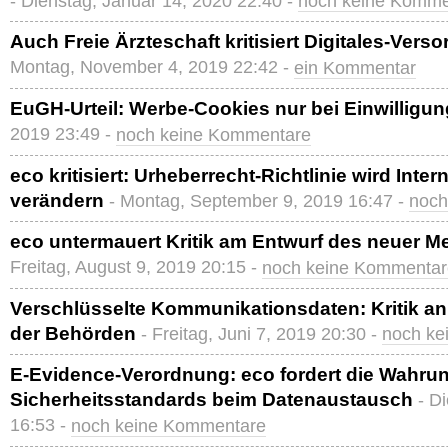
- Dienstag, Januar 14, 2020 22:40 -
noch keine Komme
Auch Freie Ärzteschaft kritisiert Digitales-Ver
Montag, November 4, 2019 22:42 -
ein Kommentar
EuGH-Urteil: Werbe-Cookies nur bei Einwilligun
2019 23:49 -
noch keine Kommentare
eco kritisiert: Urheberrecht-Richtlinie wird Inter
verändern
- Montag, September 9, 2019 16:47 -
noch
eco untermauert Kritik am Entwurf des neuer M
Freitag, August 9, 2019 20:15 -
noch keine Kommentar
Verschlüsselte Kommunikationsdaten: Kritik an
der Behörden
- Freitag, Juni 7, 2019 20:30 -
noch ke
E-Evidence-Verordnung: eco fordert die Wahru
Sicherheitsstandards beim Datenaustausch
- D
16:53 -
noch keine Kommentare