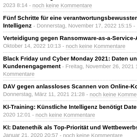
2023 8:14 -
noch keine Kommentare
Fünf Schritte für eine verantwortungsbewusste
Intelligenz
- Donnerstag, November 17, 2022 15:15 -
Verteidigung gegen Ransomware-as-a-Service-A
Oktober 14, 2022 10:13 -
noch keine Kommentare
Black Friday und Cyber Monday 2021: Daten un
Kundenengagement
- Freitag, November 26, 2021 
Kommentare
DAV gegen anlassloses Scannen von Online-K
Donnerstag, März 11, 2021 21:28 -
noch keine Komme
KI-Training: Künstliche Intelligenz benötigt Dat
2020 12:01 -
noch keine Kommentare
KI: Datenethik als Top-Priorität und Wettbewerb
Januar 21, 2020 20:57 -
noch keine Kommentare