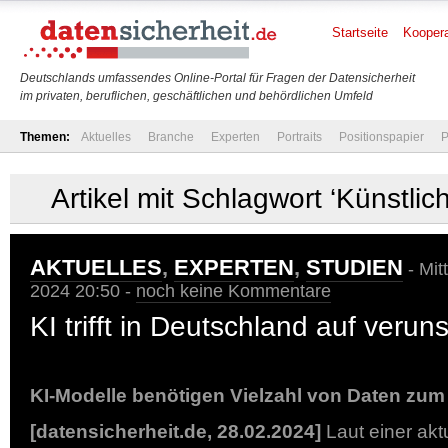
Startseite
Koopera
Deutschlands umfassendes Online-Portal für Fragen der Datensicherheit
im privaten, beruflichen, geschäftlichen und behördlichen Umfeld
Themen:
Aktuelles
Branche
Experten
Portraits
Positionspapier
P
Artikel mit Schlagwort ‘Künstlich
AKTUELLES
,
EXPERTEN
,
STUDIEN
- Mit
2024 20:50 -
noch keine Kommentare
KI trifft in Deutschland auf verun
KI-Modelle benötigen Vielzahl von Daten zum
[datensicherheit.de, 28.02.2024]
Laut einer ak