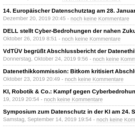
14. Europäischer Datenschutztag am 28. Janua
Dezember 20, 2019 20:45 -
noch keine Kommentare
DELL stellt Cyber-Bedrohungen der nahen Zuku
Oktober 26, 2019 8:51 -
noch keine Kommentare
VdTÜV begrüßt Abschlussbericht der Dateneth
Donnerstag, Oktober 24, 2019 9:56 -
noch keine Komm
Datenethikkommission: Bitkom kritisiert Absch
Oktober 23, 2019 20:49 -
noch keine Kommentare
KI, Robotik & Co.: Kampf gegen Cyberbedrohu
19, 2019 20:54 -
noch keine Kommentare
Symposium zum Datenschutz in der KI am 24. 
Samstag, September 14, 2019 19:54 -
noch keine Ko