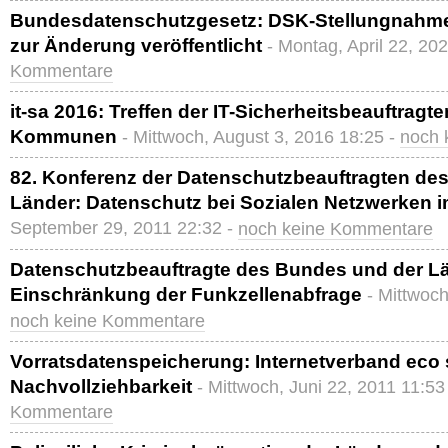
Bundesdatenschutzgesetz: DSK-Stellungnahm
zur Änderung veröffentlicht
- Montag, April 22, 20
Kommentare
it-sa 2016: Treffen der IT-Sicherheitsbeauftragt
Kommunen
- Mittwoch, August 3, 2016 18:25 -
noch 
82. Konferenz der Datenschutzbeauftragten de
Länder: Datenschutz bei Sozialen Netzwerken 
September 29, 2011 22:32 -
noch keine Kommentare
Datenschutzbeauftragte des Bundes und der Lä
Einschränkung der Funkzellenabfrage
- Mittwoch
noch keine Kommentare
Vorratsdatenspeicherung: Internetverband eco s
Nachvollziehbarkeit
- Mittwoch, Juni 22, 2011 11:53
Kommentare