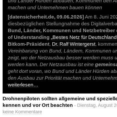
und Länder Hürden abbauen, Kommunen den Aus
machen und Unternehmen bauen können
[datensicherheit.de, 09.06.2026]
Am 8. Juni 202
diesbezüglichen Stellungnahme des Digitalver
Bund, Länder, Kommunen und Netzbetreiber
of Understanding
„Bestes Netz für Deutschland
Bitkom-Präsident
,
Dr. Ralf Wintergerst
, komment
Vereinbarung von Bund, Ländern, Kommunen un
zeigt, wo der Netzausbau besser werden muss u
werden kann. Der Netzausbau ist eine
gemeins
geht dort voran, wo Bund und Länder Hürden 
den Ausbau zur Priorität machen und Unterneh
weiterlesen…
Drohnenpiloten sollten allgemeine und speziel
kennen und vor Ort beachten
- Dienstag, August 
keine Kommentare