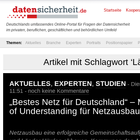
Startseite
Koopera
Deutschlands umfassendes Online-Portal für Fragen der Datensicherheit
im privaten, beruflichen, geschäftlichen und behördlichen Umfeld
Themen:
Aktuelles
Branche
Experten
Portraits
Positionspapier
P
Artikel mit Schlagwort ‘L
AKTUELLES
,
EXPERTEN
,
STUDIEN
- Die
11:51 -
noch keine Kommentare
„Bestes Netz für Deutschland“ 
of Understanding für Netzausbau
Netzausbau eine erfolgreiche Gemeinschaftsau