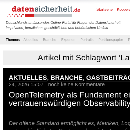
Startseite
Koopera
Deutschlands umfassendes Online-Portal für Fragen der Datensicherheit
im privaten, beruflichen, geschäftlichen und behördlichen Umfeld
Themen:
Aktuelles
Branche
Experten
Portraits
Positionspapier
P
Artikel mit Schlagwort ‘La
AKTUELLES
,
BRANCHE
,
GASTBEITRÄ
24, 2026 15:07 -
noch keine Kommentare
OpenTelemetry als Fundament ei
vertrauenswürdigen Observability-
Der offene Standard ermöglicht es, Metriken, L