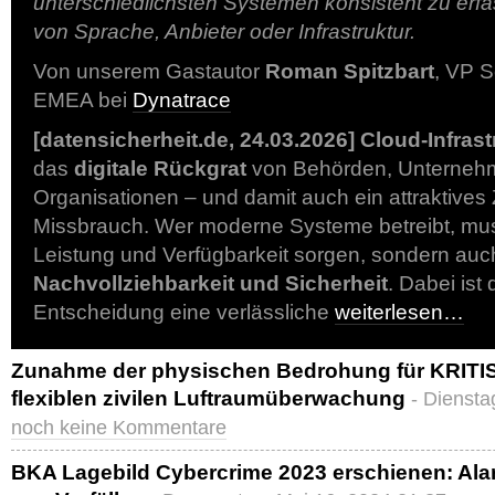
unterschiedlichsten Systemen konsistent zu erf
von Sprache, Anbieter oder Infrastruktur.
Von unserem Gastautor
Roman Spitzbart
, VP S
EMEA bei
Dynatrace
[datensicherheit.de, 24.03.2026]
Cloud-Infrast
das
digitale Rückgrat
von Behörden, Unterneh
Organisationen – und damit auch ein attraktives Z
Missbrauch. Wer moderne Systeme betreibt, muss
Leistung und Verfügbarkeit sorgen, sondern auc
Nachvollziehbarkeit und Sicherheit
. Dabei ist
Entscheidung eine verlässliche
weiterlesen…
Zunahme der physischen Bedrohung für KRITIS:
flexiblen zivilen Luftraumüberwachung
- Diensta
noch keine Kommentare
BKA Lagebild Cybercrime 2023 erschienen: Al