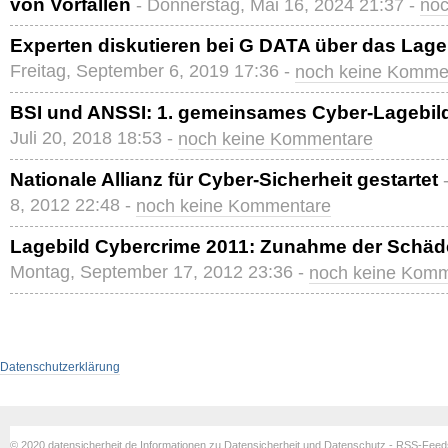
von Vorfällen
- Donnerstag, Mai 16, 2024 21:37 -
noc
Experten diskutieren bei G DATA über das Lageb
Freitag, September 6, 2019 17:36 -
noch keine Komme
BSI und ANSSI: 1. gemeinsames Cyber-Lagebild 
Juli 20, 2018 18:53 -
noch keine Kommentare
Nationale Allianz für Cyber-Sicherheit gestartet
8, 2012 22:48 -
noch keine Kommentare
Lagebild Cybercrime 2011: Zunahme der Schäd
Montag, September 17, 2012 23:36 -
noch keine Kom
Datenschutzerklärung
© 2020 datensicherheit.de Informationen zu Datensicherheit und Datenschutz - RSS-Fee