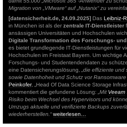
damit 55.000 „Microsoft 365“-Anwender zu schü
Migration von „VMware“ auf „Nutanix“ zu vereinf
[datensicherheit.de, 24.09.2025]
Das
Leibniz-
in München ist als der
zentrale IT-Dienstleister
f
ansässigen Universitäten und Hochschulen wichti
Digitale Transformation des Forschungs- un
es bietet grundlegende IT-Dienstleistungen für vi
Hochschulen im Freistaat Bayern. Um wichtige
Forschungs- und Studentendendaten zu schütz
eine Datensicherungslösung,
„die effiziente un
sowie Datenhoheit und Schutz vor Ransomware b
Peinkofer
, „Head Of Data Science Storage Infras
kommentiert die gefundene Lösung:
„Mit
Veeam
Risiko beim Wechsel des Hypervisors und könn
Umzugs aktuelle und verifizierte Backups zuverl
wiederherstellen.“
weiterlesen…