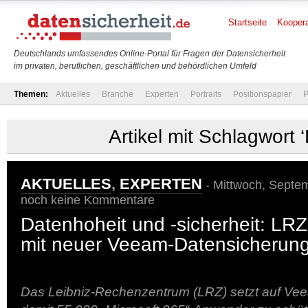
Startseite
Koopera
Deutschlands umfassendes Online-Portal für Fragen der Datensicherheit
im privaten, beruflichen, geschäftlichen und behördlichen Umfeld
Themen:
Aktuelles
Branche
Experten
Portraits
Positionspapier
P
Artikel mit Schlagwort 
AKTUELLES
,
EXPERTEN
- Mittwoch, Septem
noch keine Kommentare
Datenhoheit und -sicherheit: LR
mit neuer Veeam-Datensicherun
Das Leibniz-Rechenzentrum (LRZ) setzt auf V