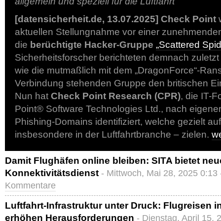
allgemein und speziell für die Luftfahrt
[datensicherheit.de, 13.07.2025]
Check Point
w
aktuellen Stellungnahme vor einer zunehmende
die
berüchtigte Hacker-Gruppe
„Scattered Spid
Sicherheitsforscher berichteten demnach zuletz
wie die mutmaßlich mit dem „DragonForce“-Rans
Verbindung stehenden Gruppe den britischen Ein
Nun hat
Check Point Research (CPR)
, die IT-
Point® Software Technologies Ltd., nach eigen
Phishing-Domains identifiziert, welche gezielt a
insbesondere in der Luftfahrtbranche – zielen.
w
Damit Flughäfen online bleiben: SITA bietet neue
Konnektivitätsdienst
- Mittwoch, Mai 28, 2025 0:13
Kommentare
Luftfahrt-Infrastruktur unter Druck: Flugreisen i
erhöhen Herausforderungen
- Dienstag, April 15,