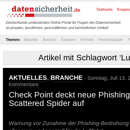
Startseite
Koopera
Deutschlands umfassendes Online-Portal für Fragen der Datensicherheit
im privaten, beruflichen, geschäftlichen und behördlichen Umfeld
Themen:
Aktuelles
Branche
Experten
Portraits
Positionspapier
P
Artikel mit Schlagwort ‘Luf
AKTUELLES
,
BRANCHE
- Sonntag, Juli 13, 
Kommentare
Check Point deckt neue Phishin
Scattered Spider auf
Warnung vor Zunahme der Phishing-Bedrohung