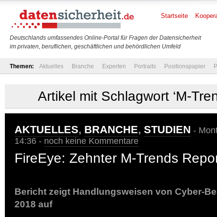
Startseite
Koopera
Deutschlands umfassendes Online-Portal für Fragen der Datensicherheit
im privaten, beruflichen, geschäftlichen und behördlichen Umfeld
Themen:
Aktuelles
Branche
Experten
Portraits
Positionspapier
P
Artikel mit Schlagwort ‘M-Tre
AKTUELLES
,
BRANCHE
,
STUDIEN
- Mont
14:36 -
noch keine Kommentare
FireEye: Zehnter M-Trends Report
Bericht zeigt Handlungsweisen von Cyber-Be
2018 auf