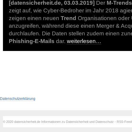
[datensicherheit.de, 03.03.2019]
Der
M-Trends
zeigt auf, wie Cyber-Bedroher im Jahr 2018 agie
zeigen einen neuen
Trend
Organisationen oder
anzugreifen, während diese einen Merger & Acqu
durchlaufen. Die Daten stellen zudem einen z
Phishing-E-Mails
dar.
weiterlesen…
Datenschutzerklärung
© 2020 datensicherheit.de Informationen zu Datensicherheit und Datenschutz - RSS-Fee