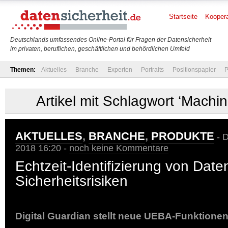
Startseite
Koopera
Deutschlands umfassendes Online-Portal für Fragen der Datensicherheit
im privaten, beruflichen, geschäftlichen und behördlichen Umfeld
Themen:
Aktuelles
Branche
Experten
Portraits
Positionspapier
P
Artikel mit Schlagwort ‘Machi
AKTUELLES
,
BRANCHE
,
PRODUKTE
- D
2018 16:20 -
noch keine Kommentare
Echtzeit-Identifizierung von Date
Sicherheitsrisiken
Digital Guardian stellt neue UEBA-Funktionen