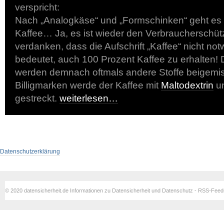
verspricht:
Nach „Analogkäse“ und „Formschinken“ geht es
Kaffee… Ja, es ist wieder den Verbraucherschüt
verdanken, dass die Aufschrift „Kaffee“ nicht no
bedeutet, auch 100 Prozent Kaffee zu erhalten!
werden demnach oftmals andere Stoffe beigemisc
Billigmarken werde der Kaffee mit
Maltodextrin
u
gestreckt.
weiterlesen…
Datenschutzerklärung
© 2020 datensicherheit.de Informationen zu Datensicherheit und Datenschutz - RSS-Fee