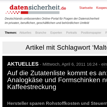
Startseite
Koopera
Deutschlands umfassendes Online-Portal für Fragen der Datensicherheit
im privaten, beruflichen, geschäftlichen und behördlichen Umfeld
Themen:
Aktuelles
Branche
Experten
Portraits
Positionspapier
P
Artikel mit Schlagwort ‘Malt
AKTUELLES
- Mittwoch, April 6, 2011 16:24 -
ei
Auf die Zutatenliste kommt es an
Analogkäse und Formschinken n
Kaffeestreckung
Hersteller sparen Rohstoffkosten und Steuer